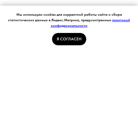
Согласие на обработку персональных данных.
Мы используем cookies для корректной работы сайта и сбора
Ставя отметку "я согласен", я даю свое
статистических данных в Яндекс.Метрика, предусмотренных
политикой
согласие на обработку моих персональных
конфиденциальности
Я СОГЛАСЕН
данных в соответствии с законом №152-ФЗ
«О персональных данных» от 27.07.2006 и
принимаю условия Пользовательского
Я СОГЛАСЕН
соглашения
ГЛАВНАЯ СТРАНИЦА
ПОГОДА В КУЗБАССЕ
НОВОСТИ
АВТОРСКИЕ СТАТЬИ
СВЯЖИТЕСЬ С НАМИ
РАСПИСАНИЕ ТРАНСПОРТА