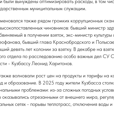
ти были вынуждены оптимизировать расходы, в том чис
ударственным муниципальным служащим.
аменовался также рядом громких коррупционных скан
 высокопоставленных чиновников: бывший министр зд
бвиняемый в получении взяток, экс-министр культуры
еофанова, бывший глава Краснобродского и Полыса
вший девять лет колонии за взятку. В декабре на взят
рого отдела по расследованию особо важных дел СУ 
сти - Кузбассу Леонид Харитонов.
также волновали рост цен на продукты и тарифы на 
езд и образование. В 2025 году жители Кузбасса столк
нальными проблемами: из-за сложных погодных услов
ы оказывались отрезанными от внешнего мира, регул
льных сетях - порывы теплотрасс, отключения воды и