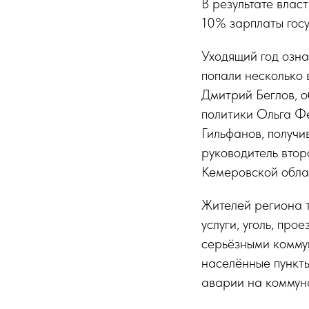
В результате влас
10% зарплаты гос
Уходящий год озн
попали несколько
Дмитрий Беглов, о
политики Ольга Ф
Гильфанов, получи
руководитель вто
Кемеровской обла
Жителей региона 
услуги, уголь, про
серьёзными комму
населённые пункт
аварии на коммуна