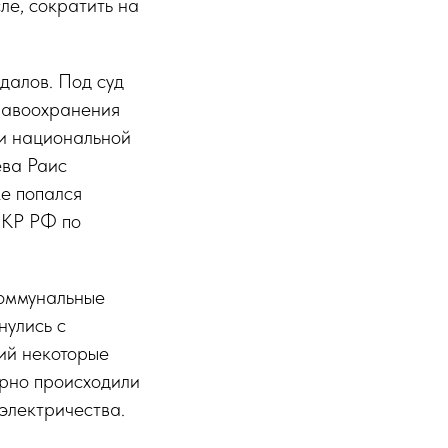
ле, сократить на
далов. Под суд
равоохранения
 и национальной
ева Раис
ке попался
СКР РФ по
коммунальные
нулись с
ий некоторые
ярно происходили
 электричества.