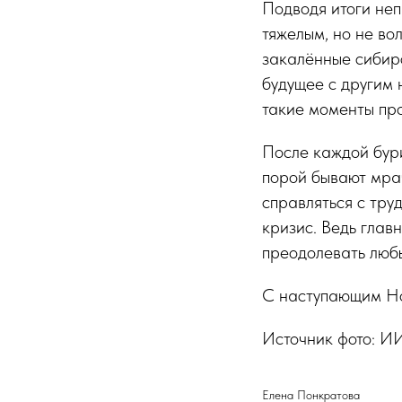
Подводя итоги неп
тяжелым, но не во
закалённые сибир
будущее с другим 
такие моменты про
После каждой бури
порой бывают мрач
справляться с тру
кризис. Ведь главн
преодолевать любы
С наступающим Но
Источник фото: ИИ
Елена Понкратова