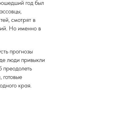
прошедший год был
бассовцы,
ей, смотрят в
ий. Но именно в
усть прогнозы
где люди привыкли
б преодолеть
, готовые
одного края.