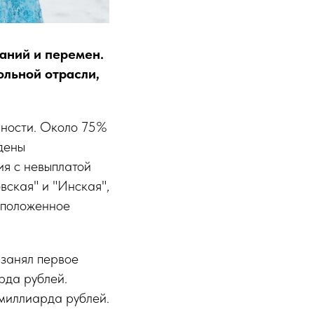
аний и перемен.
ольной отрасли,
нности. Около 75%
дены
ия с невыплатой
вская" и "Инская",
 положенное
 занял первое
рда рублей.
 миллиарда рублей.