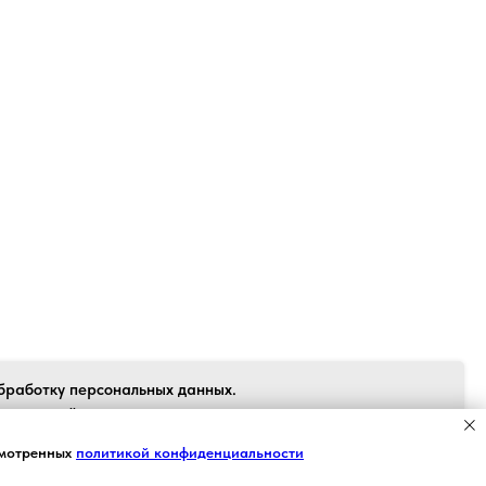
Back to top
бработку персональных данных.
 согласен", я даю свое согласие на
рсональных данных в соответствии с
Я СОГЛАСЕН
смотренных
политикой конфиденциальности
 персональных данных» от 27.07.2006