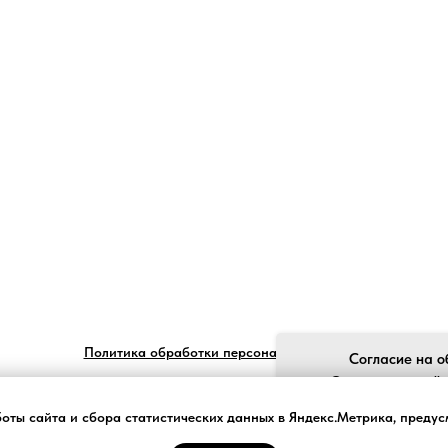
Политика обработки персональных данных
Согласие на о
Ставя отметку "я
обработку моих пе
боты сайта и сбора статистических данных в Яндекс.Метрика, преду
законом №152-ФЗ «О