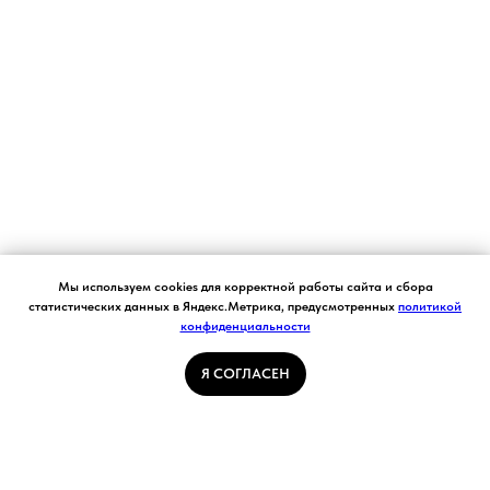
Согласие на обработку персональных данных.
Мы используем cookies для корректной работы сайта и сбора
Ставя отметку "я согласен", я даю свое
статистических данных в Яндекс.Метрика, предусмотренных
политикой
согласие на обработку моих персональных
конфиденциальности
Я СОГЛАСЕН
данных в соответствии с законом №152-ФЗ
«О персональных данных» от 27.07.2006 и
принимаю условия Пользовательского
Я СОГЛАСЕН
соглашения
ГЛАВНАЯ СТРАНИЦА