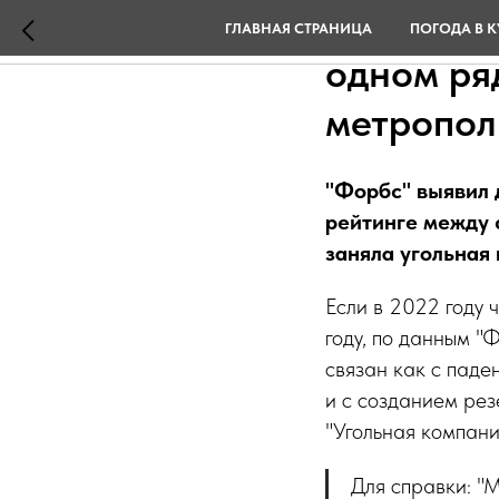
Кузбасск
ГЛАВНАЯ СТРАНИЦА
ПОГОДА В К
одном ря
метропол
"Форбс" выявил 
рейтинге между 
заняла угольная 
Если в 2022 году 
году, по данным "
связан как с паде
и с созданием ре
"Угольная компан
Для справки: "М