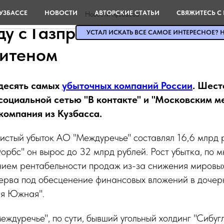
ое АО "Междуречье" оказал
УЗБАССЕ
НОВОСТИ
АВТОРСКИЕ СТАТЬИ
СВЯЖИТЕСЬ С
Новости Кузбасса
ду с Газпромом и Московск
УСТАЛ ИСКАТЬ ВСЕ САМОЕ ИНТЕРЕСНОЕ? Н
итеном
десять самых
убыточных компаний России
. Шест
социальной сетью "В контакте" и "Московским 
компания из Кузбасса.
чистый убыток АО "Междуречье" составлял 16,6 млрд 
Форбс" он вырос до 32 млрд рублей. Рост убытка, по 
нием рентабельности продаж из-за снижения мировых 
зерва под обесценение финансовых вложений в дочер
ия Южная".
еждуречье", по сути, бывший угольный холдинг "Сибуг