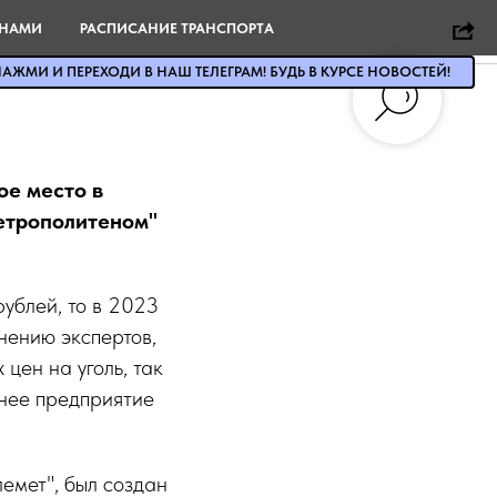
ось в
 НАМИ
РАСПИСАНИЕ ТРАНСПОРТА
им
АЖМИ И ПЕРЕХОДИ В НАШ ТЕЛЕГРАМ! БУДЬ В КУРСЕ НОВОСТЕЙ!
ое место в
метрополитеном"
рублей, то в 2023
мнению экспертов,
цен на уголь, так
нее предприятие
лемет", был создан