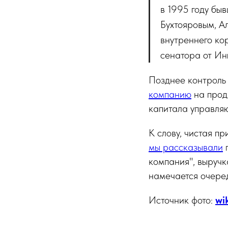
в 1995 году бы
Бухтояровым, А
внутреннего ко
сенатора от Ин
Позднее контроль
компанию
на прода
капитала управля
К слову, чистая п
мы рассказывали
п
компания", выручк
намечается очеред
Источник фото:
wi