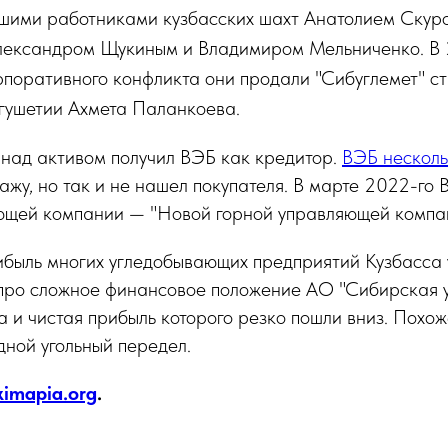
вшими работниками кузбасских шахт Анатолием Скур
лександром Щукиным и Владимиром Мельниченко. В 
рпоративного конфликта они продали "Сибуглемет" с
гушетии Ахмета Паланкоева.
 над активом получил ВЭБ как кредитор.
ВЭБ несколь
жу, но так и не нашел покупателя. В марте 2022-го 
ющей компании — "Новой горной управляющей компа
рибыль многих угледобывающих предприятий Кузбасса
ро сложное финансовое положение АО "Сибирская 
а и чистая прибыль которого резко пошли вниз. Похож
ной угольный передел.
kimapia.org
.