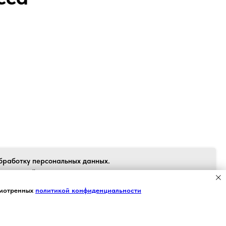
Back to top
бработку персональных данных.
 согласен", я даю свое согласие на
рсональных данных в соответствии с
Я СОГЛАСЕН
смотренных
политикой конфиденциальности
 персональных данных» от 27.07.2006
вия Пользовательского соглашения