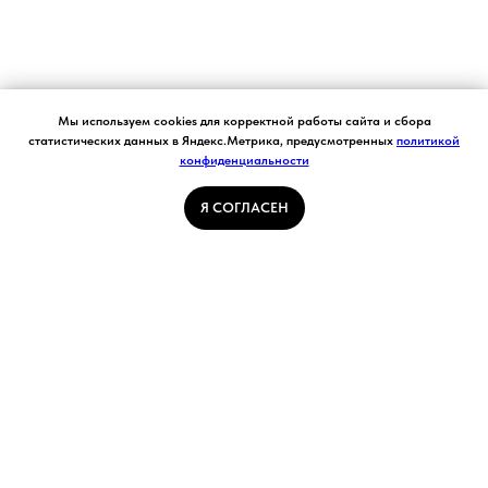
Согласие на обработку персональных данных.
Мы используем cookies для корректной работы сайта и сбора
Ставя отметку "я согласен", я даю свое
статистических данных в Яндекс.Метрика, предусмотренных
политикой
согласие на обработку моих персональных
конфиденциальности
Я СОГЛАСЕН
данных в соответствии с законом №152-ФЗ
«О персональных данных» от 27.07.2006 и
принимаю условия Пользовательского
Я СОГЛАСЕН
соглашения
ГЛАВНАЯ СТРАНИЦА
ПОГОДА В КУЗБАССЕ
НОВОСТИ
АВТОРСКИЕ СТАТЬИ
СВЯЖИТЕСЬ С НАМИ