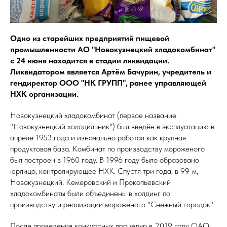
Одно из старейших предприятий пищевой
промышленности АО "Новокузнецкий хладокомбинат"
с 24 июня находится в стадии ликвидации.
Ликвидатором является Артём Бачурин, учредитель и
гендиректор ООО "НК ГРУПП", ранее управляющей
НХК организации.
Новокузнецкий хладокомбинат (первое название
"Новокузнецкий холодильник") был введён в эксплуатацию в
апреле 1953 года и изначально работал как крупная
продуктовая база. Комбинат по производству мороженого
был построен в 1960 году. В 1996 году было образовано
юрлицо, контролирующее НХК. Спустя три года, в 99-м,
Новокузнецкий, Кемеровский и Прокопьевский
хладокомбинаты были объединены в холдинг по
производству и реализации мороженого "Снежный городок".
После проведения конкурсных процедур в 2019 году ОАО