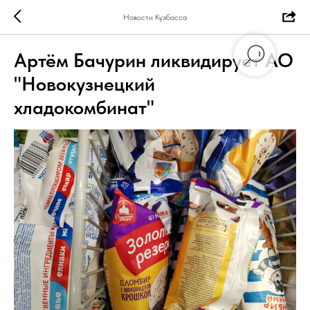
Новости Кузбасса
Артём Бачурин ликвидирует АО
"Новокузнецкий
хладокомбинат"