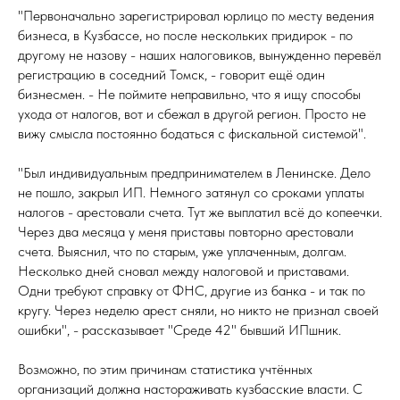
"Первоначально зарегистрировал юрлицо по месту ведения
бизнеса, в Кузбассе, но после нескольких придирок - по
другому не назову - наших налоговиков, вынужденно перевёл
регистрацию в соседний Томск, - говорит ещё один
бизнесмен. - Не поймите неправильно, что я ищу способы
ухода от налогов, вот и сбежал в другой регион. Просто не
вижу смысла постоянно бодаться с фискальной системой".
"Был индивидуальным предпринимателем в Ленинске. Дело
не пошло, закрыл ИП. Немного затянул со сроками уплаты
налогов - арестовали счета. Тут же выплатил всё до копеечки.
Через два месяца у меня приставы повторно арестовали
счета. Выяснил, что по старым, уже уплаченным, долгам.
Несколько дней сновал между налоговой и приставами.
Одни требуют справку от ФНС, другие из банка - и так по
кругу. Через неделю арест сняли, но никто не признал своей
ошибки", - рассказывает "Среде 42" бывший ИПшник.
Возможно, по этим причинам статистика учтённых
организаций должна настораживать кузбасские власти. С