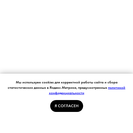
Согласие на обработку персональных данных.
Мы используем cookies для корректной работы сайта и сбора
Ставя отметку "я согласен", я даю свое
статистических данных в Яндекс.Метрика, предусмотренных
политикой
согласие на обработку моих персональных
конфиденциальности
Я СОГЛАСЕН
данных в соответствии с законом №152-ФЗ
«О персональных данных» от 27.07.2006 и
принимаю условия Пользовательского
Я СОГЛАСЕН
соглашения
ГЛАВНАЯ СТРАНИЦА