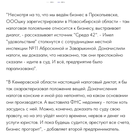
"Несмотря на то, что мы ведём бизнес в Прокопьевске,
ОООшку зарегистрировали в Новосибирской области - там
налоговая полояльнее относится к бизнесу, выстраивает
диалог, - рассказывает источник "Среда 42". - Имел
"удовольствие" столкнутся с сотрудницами местной
инспекции №11 Аброскиной и Заварыкиной. Доначислили
налоги, мы доказали, что незаконно, так они преспокойно
сказали - идите в суд. И всё, предприятие было
парализовано".
"В Кемеровской области настоящий налоговый диктат, я бы
так охарактеризовал положение вещей. Доначисления
налогов конские и иной раз непонятно, на каком основании
они производятся. А выставила ФНС недоимку - потом хоть
засудись с ней. Можно, конечно, доказать по суду свою
правоту, но на это уйдёт много времени, нервов и денег на
услуги юристов. И пока будешь судится, арестуют все счета,
бизнес прогорит", - добавляет второй предприниматель.