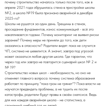
почему строительство началось только после того, как в
апреле 2021 года обрушилась стена в пристройке школы
№2, а школа №19 была признана аварийной в декабре
2025-го?
Школы не рушатся за один день. Трещины в стенах,
проседание фундаментов, износ коммуникаций - всё это
накапливается годами. Почему мониторинг не выявил риски
заранее? Почему меры не приняли до того, как дети
оказались в опасности? Родители видят: пока не случится
ЧП, система не шевелится. А значит, завтра под угрозой
может оказаться любая другая школа. Где гарантии, что
через год или завтра не повторится сценарий школ № 2 и
№ 19?
Строительство новых школ - необходимость, но оно не
отменяет главного вопроса: почему система образования
работает по принципу "пока гром не грянет"? Пока власти не
научатся предвидеть проблемы, а не тушить их после
катастрофы, родители будут правы в своём скепсисе. Ведь
для них каждая аварийная школа - не статистика, а
сломанный учебный год их детей.