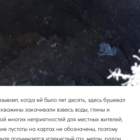
ает, когда ей было лет десять, здесь бушевал
скважины закачивали взвесь воды, глины и
ной многих неприятностей для местных жителей,
ие пустоты на картах не обозначены, поэтому
нте поднимается углекислый газ, метан, радон.