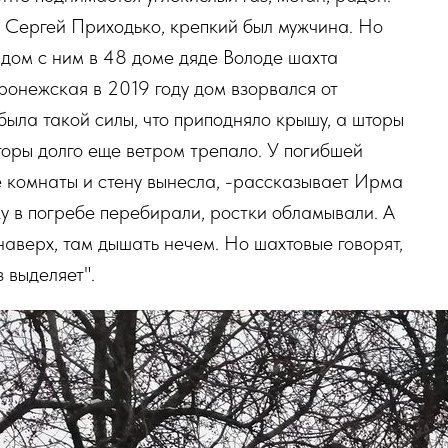
я Сергей Приходько, крепкий был мужчина. Но
Рядом с ним в 48 доме дяде Володе шахта
ронежская в 2019 году дом взорвался от
была такой силы, что приподняло крышу, а шторы
торы долго еще ветром трепало. У погибшей
е комнаты и стену вынесла, -рассказывает Ирма
у в погребе перебирали, ростки обламывали. А
наверх, там дышать нечем. Но шахтовые говорят,
з выделяет".