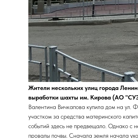
Жители нескольких улиц города Ленин
выработки шахты им. Кирова (АО "СУЭК
Валентина Вичкапова купила дом на ул. Ф
участком за средства материнского капита
событий здесь не предвещало. Однако с 
провалы почвы. Сначала земля начала ухо