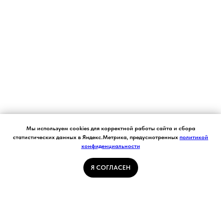
Согласие на обработку персональных данных.
Мы используем cookies для корректной работы сайта и сбора
Ставя отметку "я согласен", я даю свое
статистических данных в Яндекс.Метрика, предусмотренных
политикой
согласие на обработку моих персональных
конфиденциальности
Я СОГЛАСЕН
данных в соответствии с законом №152-ФЗ
«О персональных данных» от 27.07.2006 и
принимаю условия Пользовательского
Я СОГЛАСЕН
соглашения
ГЛАВНАЯ СТРАНИЦА