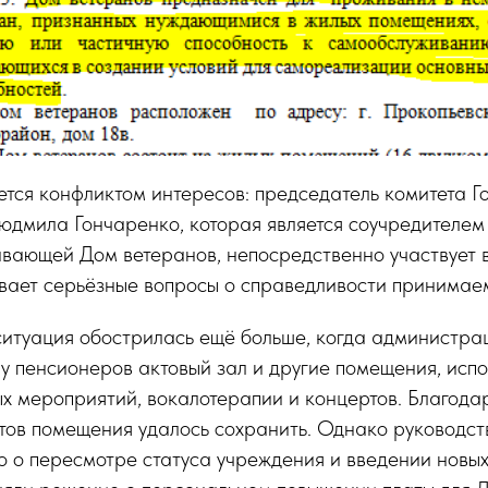
ется конфликтом интересов: председатель комитета Г
Людмила Гончаренко, которая является соучредителе
ивающей Дом ветеранов, непосредственно участвует 
ывает серьёзные вопросы о справедливости принимае
ситуация обострилась ещё больше, когда администра
 у пенсионеров актовый зал и другие помещения, исп
х мероприятий, вокалотерапии и концертов. Благода
стов помещения удалось сохранить. Однако руководс
 о пересмотре статуса учреждения и введении новых