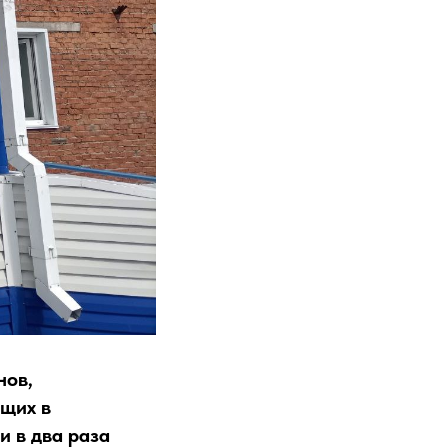
нов,
ющих в
 в два раза