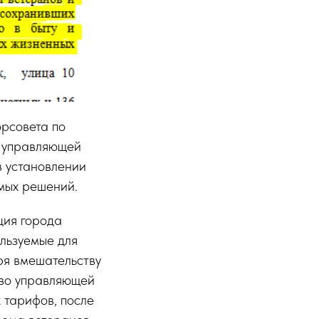
орсовета по
м управляющей
в установлении
мых решений.
ция города
ользуемые для
ря вмешательству
тво управляющей
 тарифов, после