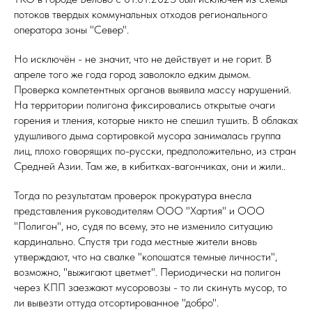
потоков твердых коммунальных отходов регионального
оператора зоны "Север".
Но исключён - не значит, что не действует и не горит. В
апреле того же года город заволокло едким дымом.
Проверка компетентных органов выявила массу нарушений.
На территории полигона фиксировались открытые очаги
горения и тления, которые никто не спешил тушить. В облаках
удушливого дыма сортировкой мусора занималась группа
лиц, плохо говорящих по-русски, предположительно, из стран
Средней Азии. Там же, в кибитках-вагончиках, они и жили..
Тогда по результатам проверок прокуратура внесла
представления руководителям ООО "Хартия" и ООО
"Полигон", но, судя по всему, это не изменило ситуацию
кардинально. Спустя три года местные жители вновь
утверждают, что на свалке "копошатся темные личности",
возможно, "выжигают цветмет". Периодически на полигон
через КПП заезжают мусоровозы - то ли скинуть мусор, то
ли вывезти оттуда отсортированное "добро".