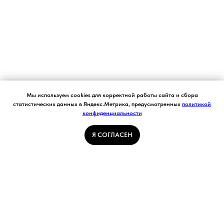
Согласие на обработку персональных данных.
Мы используем cookies для корректной работы сайта и сбора
Ставя отметку "я согласен", я даю свое
статистических данных в Яндекс.Метрика, предусмотренных
политикой
согласие на обработку моих персональных
конфиденциальности
Я СОГЛАСЕН
данных в соответствии с законом №152-ФЗ
«О персональных данных» от 27.07.2006 и
принимаю условия Пользовательского
Я СОГЛАСЕН
соглашения
ГЛАВНАЯ СТРАНИЦА
ПОГОДА В КУЗБАССЕ
НОВОСТИ