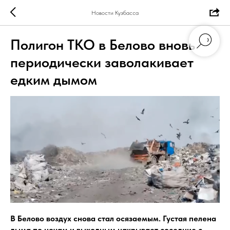
Новости Кузбасса
Полигон ТКО в Белово вновь
периодически заволакивает
едким дымом
В Белово воздух снова стал осязаемым. Густая пелена
дыма по ночам и выходным накрывает соседние с