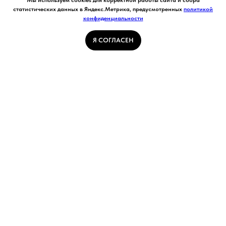
Мы используем cookies для корректной работы сайта и сбора
Ставя отметку "я согласен", я даю свое
статистических данных в Яндекс.Метрика, предусмотренных
политикой
согласие на обработку моих персональных
конфиденциальности
Я СОГЛАСЕН
данных в соответствии с законом №152-ФЗ
«О персональных данных» от 27.07.2006 и
принимаю условия Пользовательского
Я СОГЛАСЕН
соглашения
ГЛАВНАЯ СТРАНИЦА
ПОГОДА В КУЗБАССЕ
НОВОСТИ
АВТОРСКИЕ СТАТЬИ
СВЯЖИТЕСЬ С НАМИ
РАСПИСАНИЕ ТРАНСПОРТА