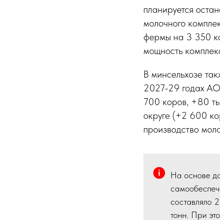
планируется остан
молочного компле
фермы на 3 350 ко
мощность комплекс
В минсельхозе так
2027-29 годах АО
700 коров, +80 ты
округе (+2 600 ко
производство моло
На основе д
самообеспече
составляло 2
тонн. При эт