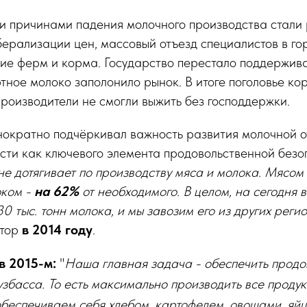
и причинами падения молочного производства стали 
берализации цен, массовый отъезд специалистов в гор
ие ферм и корма. Государство перестало поддержива
ртное молоко заполонило рынок. В итоге поголовье ко
производители не смогли выжить без господдержки.
нократно подчёркивал важность развития молочной о
сти как ключевого элемента продовольственной безо
не дотягивает по производству мяса и молока. Мясо
оком -
на 62%
от необходимого. В целом, на сегодня 
30 тыс. тонн молока, и мы завозим его из других регио
тор
в 2014 году
.
в 2015-м:
"
Наша главная задача - обеспечить продо
збасса. То есть максимально производить все продукт
беспечиваем себя хлебом, картофелем, овощами, яйц