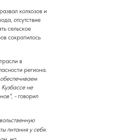
развал колхозов и
ода, отсутствие
ть сельское
ров сократилось
трасли в
пасности региона.
м обеспечиваем
в Кузбассе не
нов", -
говорил
вольственную
ы питания у себя.
ом, но