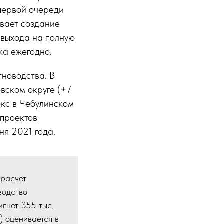
первой очереди
вает создание
 выхода на полную
ка ежегодно.
тноводства. В
вском округе (+7
екс в Чебулинском
 проектов
ня 2021 года.
 расчёт
водство
игнет 355 тыс.
) оценивается в