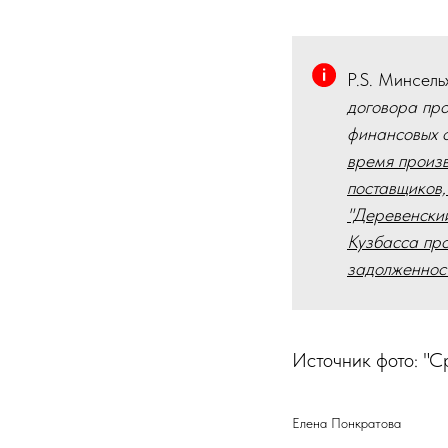
P.S. Минсель
договора про
финансовых 
время произв
поставщиков,
"Деревенски
Кузбасса про
задолженност
Источник фото: "С
Елена Понкратова