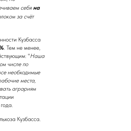
печиваем себя
на
олоком за счёт
енности Кузбасса
7%
. Тем не менее,
йствующим: "
Наша
ом числе по
 все необходимые
рабочие места,
ывать аграриям
нтации
года.
льхоза Кузбасса.