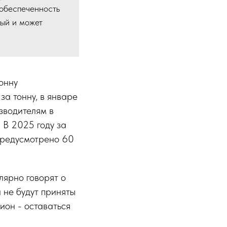
ообеспеченность
ый и может
онну
а тонну, в январе
зводителям в
. В 2025 году за
 предусмотрено 60
лярно говорят о
 не будут приняты
ион - оставаться