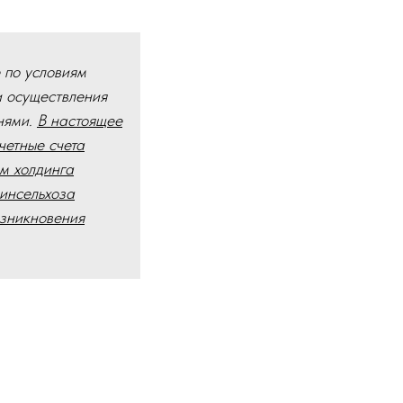
 по условиям
и осуществления
нями.
В настоящее
четные счета
м холдинга
инсельхоза
озникновения