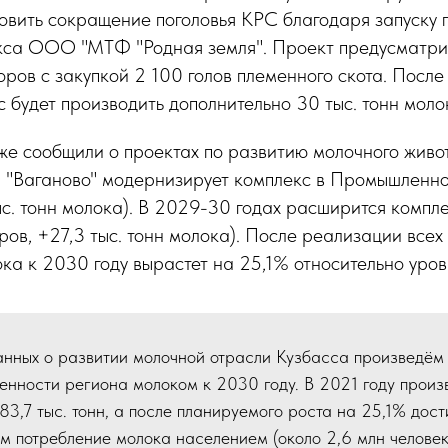
овить сокращение поголовья КРС благодаря запуску 
кса ООО "МТФ "Родная земля". Проект предусматри
ров с закупкой 2 100 голов племенного скота. После
 будет производить дополнительно 30 тыс. тонн моло
же сообщили о проектах по развитию молочного живо
 "Ваганово" модернизирует комплекс в Промышленно
с. тонн молока). В 2029-30 годах расширится компл
ров, +27,3 тыс. тонн молока). После реализации всех
ка к 2030 году вырастет на 25,1% относительно уров
анных о развитии молочной отрасли Кузбасса произведём
нности региона молоком к 2030 году. В 2021 году произ
83,7 тыс. тонн, а после планируемого роста на 25,1% дост
ом потребление молока населением (около 2,6 млн человек