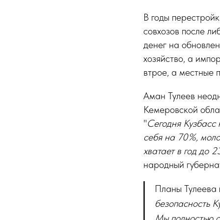
В годы перестройк
совхозов после ли
денег на обновлен
хозяйство, а импо
втрое, а местные 
Аман Тулеев неод
Кемеровской обла
"
Сегодня Кузбасс 
себя на 70%, мол
хватает в год до 2
народный губерна
Планы Тулеева
безопасность Ку
Мы полностью о