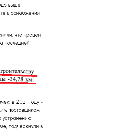
здо выше
 теплоснабжения
нили, что процент
та последней
ек: в 2021 году -
ющим поставщиком
о устранению
ме, подчеркнули в