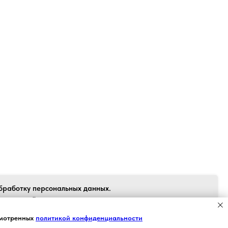
Back to top
бработку персональных данных.
 согласен", я даю свое согласие на
рсональных данных в соответствии с
Я СОГЛАСЕН
смотренных
политикой конфиденциальности
 персональных данных» от 27.07.2006