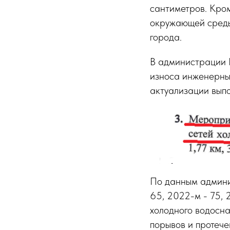
сантиметров. Кром
окружающей среды,
города.
В администрации Б
износа инженерных
актуализации вып
По данным админис
65, 2022-м - 75, 
холодного водосн
порывов и протече