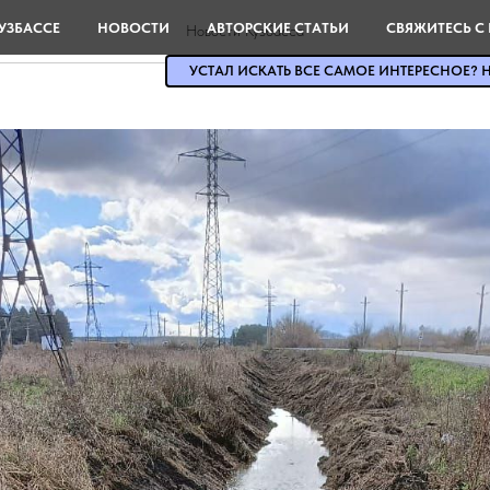
протечки из сетей ГВС и ХВ
УЗБАССЕ
НОВОСТИ
АВТОРСКИЕ СТАТЬИ
СВЯЖИТЕСЬ С
Новости Кузбасса
УСТАЛ ИСКАТЬ ВСЕ САМОЕ ИНТЕРЕСНОЕ? Н