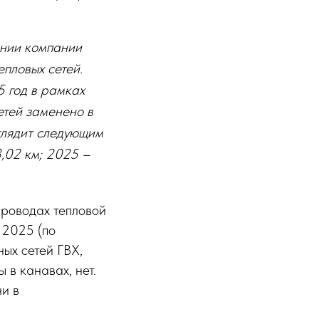
ании компании
епловых сетей.
5 год в рамках
етей заменено в
глядит следующим
3,02 км; 2025 –
проводах тепловой
; 2025 (по
ных сетей ГВХ,
в канавах, нет.
ни в