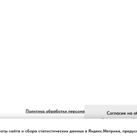
Политика обработки персональных данных
Согласие на о
Ставя отметку "я
обработку моих пе
боты сайта и сбора статистических данных в Яндекс.Метрика, преду
законом №152-ФЗ «О