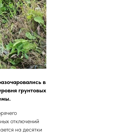
разочаровались в
уровня грунтовых
емы.
орячего
ьных отключений
ается на десятки