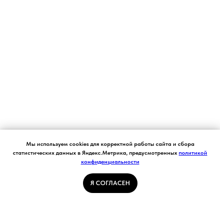
Согласие на обработку персональных данных.
Мы используем cookies для корректной работы сайта и сбора
Ставя отметку "я согласен", я даю свое
статистических данных в Яндекс.Метрика, предусмотренных
политикой
согласие на обработку моих персональных
конфиденциальности
Я СОГЛАСЕН
данных в соответствии с законом №152-ФЗ
«О персональных данных» от 27.07.2006 и
принимаю условия Пользовательского
Я СОГЛАСЕН
соглашения