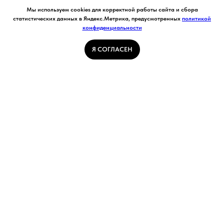
Согласие на обработку персональных данных.
Мы используем cookies для корректной работы сайта и сбора
Ставя отметку "я согласен", я даю свое
статистических данных в Яндекс.Метрика, предусмотренных
политикой
согласие на обработку моих персональных
конфиденциальности
Я СОГЛАСЕН
данных в соответствии с законом №152-ФЗ
«О персональных данных» от 27.07.2006 и
принимаю условия Пользовательского
Я СОГЛАСЕН
соглашения
ГЛАВНАЯ СТРАНИЦА
ПОГОДА В КУЗБАССЕ
НОВОСТИ
АВТОРСКИЕ СТАТЬИ
СВЯЖИТЕСЬ С НАМИ
РАСПИСАНИЕ ТРАНСПОРТА