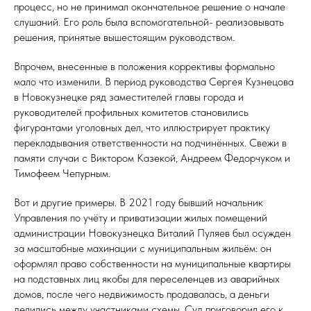
процесс, но не принимал окончательное решение о начале
слушаний. Его роль была вспомогательной- реализовывать
решения, принятые вышестоящим руководством.
Впрочем, внесенные в положения коррективы формально
мало что изменили. В период руководства Сергея Кузнецова
в Новокузнецке ряд заместителей главы города и
руководителей профильных комитетов становились
фигурантами уголовных дел, что иллюстрирует практику
перекладывания ответственности на подчинённых. Свежи в
памяти случаи с Виктором Казекой, Андреем Федорчуком и
Тимофеем Чепурным.
Вот и другие примеры. В 2021 году бывший начальник
Управления по учёту и приватизации жилых помещений
администрации Новокузнецка Виталий Пуляев был осужден
за масштабные махинации с муниципальным жильём: он
оформлял право собственности на муниципальные квартиры
на подставных лиц якобы для переселенцев из аварийных
домов, после чего недвижимость продавалась, а деньги
делились между участниками схемы. Суд приговорил его к