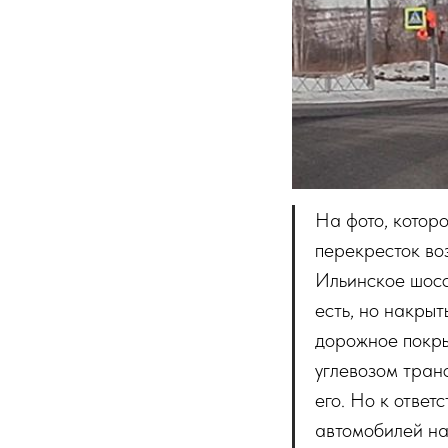
На фото, котор
перекресток во
Ильинское шоссе
есть, но накры
дорожное покры
углевозом транс
его. Но к ответ
автомобилей на 