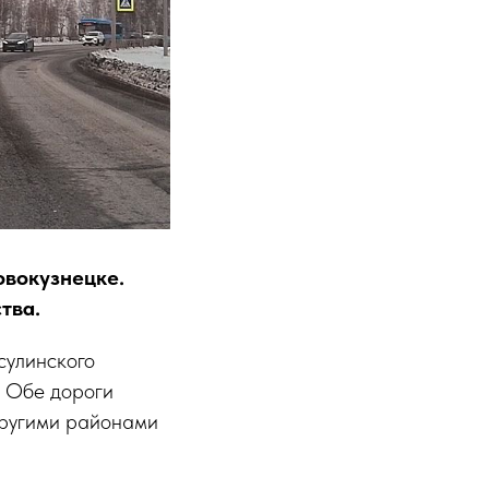
овокузнецке.
тва.
сулинского
. Обе дороги
другими районами