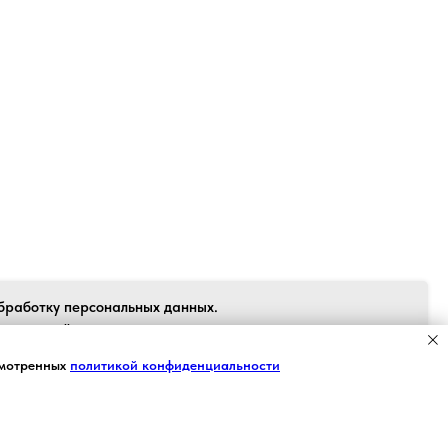
Back to top
бработку персональных данных.
 согласен", я даю свое согласие на
рсональных данных в соответствии с
Я СОГЛАСЕН
смотренных
политикой конфиденциальности
 персональных данных» от 27.07.2006
вия Пользовательского соглашения