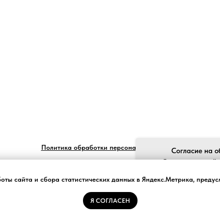
Политика обработки персональных данных
Согласие на о
Ставя отметку "я
обработку моих пе
боты сайта и сбора статистических данных в Яндекс.Метрика, преду
законом №152-ФЗ «О
и принимаю усло
Я СОГЛАСЕН
Tilda
Made on