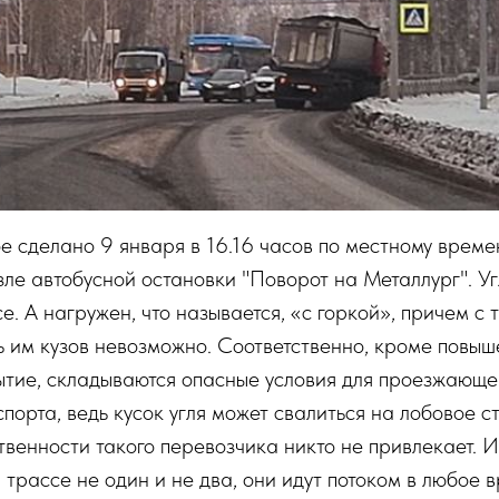
ое сделано 9 января в 16.16 часов по местному време
зле автобусной остановки "Поворот на Металлург". У
. А нагружен, что называется, «с горкой», причем с т
ть им кузов невозможно. Соответственно, кроме повы
тие, складываются опасные условия для проезжающе
порта, ведь кусок угля может свалиться на лобовое с
ственности такого перевозчика никто не привлекает. 
трассе не один и не два, они идут потоком в любое в