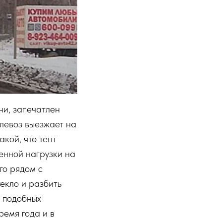
ни, запечатлен
глевоз выезжает на
акой, что тент
шенной нагрузки на
го рядом с
текло и разбить
И подобных
ремя года и в