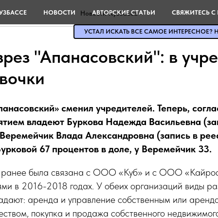
УЗБАССЕ
НОВОСТИ
АВТОРСКИЕ СТАТЬИ
СВЯЖИТЕСЬ С
Новости Кузбасса
УСТАЛ ИСКАТЬ ВСЕ САМОЕ ИНТЕРЕСНОЕ? Н
рез "Апанасовский": в учр
евочки
анасовский» сменил учредителей. Теперь, согл
тием владеют Буркова Надежда Васильевна (зап
и Веремейчик Влада Александровна (запись в рее
Бурковой 67 процентов в доле, у Веремейчик 33.
ранее была связана с ООО «Куб» и с ООО «Кайрос
ями в 2016-2018 годах. У обеих организаций виды р
падают: аренда и управление собственным или арен
ством, покупка и продажа собственного недвижимог