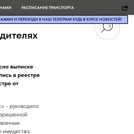
 НАМИ
РАСПИСАНИЕ ТРАНСПОРТА
АЖМИ И ПЕРЕХОДИ В НАШ ТЕЛЕГРАМ! БУДЬ В КУРСЕ НОВОСТЕЙ!
едителях
асно выписке
ись в реестре
стре от
» - руководила
азрешенной
дованным
о имущества,