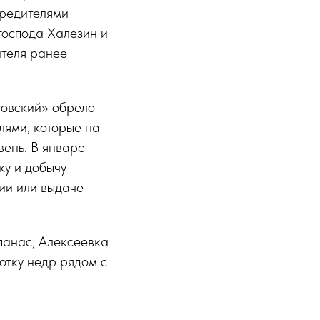
чредителями
господа Халезин и
ателя ранее
овский» обрело
лями, которые на
вень. В январе
у и добычу
ии или выдаче
панас, Алексеевка
отку недр рядом с