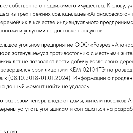
аже собственного недвижимого имущества. К слову, у
два из трех прежних совладельцев «Апанасовского» 
Веремейчик в качестве индивидуального предприним
анами и услугами по доставке продуктов.
ольшое угольное предприятие ООО «Разрез «Апанас
даря затянувшемуся противостоянию с местными жите
ьких лет не позволяют вести добычу возле своих дере
завершился срок лицензии КЕМ 02104ТЭ на разведк
мых (08.10.2018-01.01.2024). Информации о продлен
на данный момент найти не удалось.
то разрезом теперь владеют дамы, жители поселков А
ерены уступать угольщикам и соглашаться на разраб
els.com.