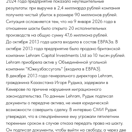
2024 года предприятие показало неутешительные
результаты: при выручке в 2,4 миллиарда рублей компания
получила чистый убыток в размере 90 миллионов рублей.
Ситуация осложняется тем, что на 9 января 2026 года в
отношении шахты было открыто 20 исполнительных
производств на общую сумму 47,6 миллиона рублей.
До октября 2013 года шахта входила в состав ЕВРАЗа. В
октябре 2013 года предприятие было продано британской
компании Lehram Capital Investments Ltd за 10 тысяч рублей.
Lehram приобрела актив у Объединённой угольной
компании "Южкузбассуголь" (входила в ЕВРАЗ).
В декабре 2013 года генерального директора Lehram,
гражданина Казахстана Игоря Рудыка, задержали в
Кемерове по причине нарушения миграционного
законодательства. По данным Lehram, Рудык подписал
документы о передаче актива, не имея юридической
возможности совершить сделку. В интервью СМИ Рудык
утверждал, что в спецприёмнике ему угрожали пятилетним
тюремным сроком в случае отказа передать права на шахту.
Он подписал документы, чтобы выйти на свободу, а через две