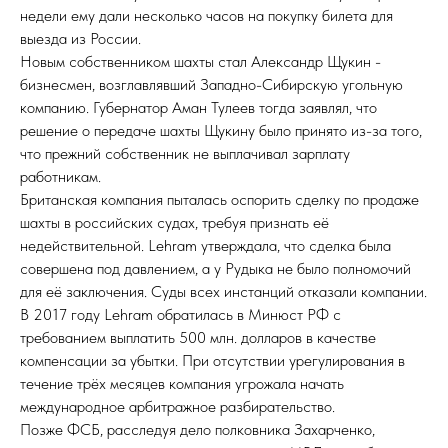
недели ему дали несколько часов на покупку билета для
выезда из России.
Новым собственником шахты стал Александр Щукин -
бизнесмен, возглавлявший Западно-Сибирскую угольную
компанию. Губернатор Аман Тулеев тогда заявлял, что
решение о передаче шахты Щукину было принято из-за того,
что прежний собственник не выплачивал зарплату
работникам.
Британская компания пыталась оспорить сделку по продаже
шахты в российских судах, требуя признать её
недействительной. Lehram утверждала, что сделка была
совершена под давлением, а у Рудыка не было полномочий
для её заключения. Суды всех инстанций отказали компании.
В 2017 году Lehram обратилась в Минюст РФ с
требованием выплатить 500 млн. долларов в качестве
компенсации за убытки. При отсутствии урегулирования в
течение трёх месяцев компания угрожала начать
международное арбитражное разбирательство.
Позже ФСБ, расследуя дело полковника Захарченко,