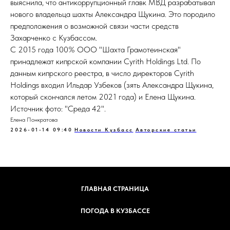
выяснила, что антикоррупционный главк МВД разрабатывал
нового владельца шахты Александра Щукина. Это породило
предположения о возможной связи части средств
Захарченко с Кузбассом.
С 2015 года 100% ООО "Шахта Грамотеинская"
принадлежат кипрской компании Cyrith Holdings Ltd. По
данным кипрского реестра, в число директоров Cyrith
Holdings входил Ильдар Узбеков (зять Александра Щукина,
который скончался летом 2021 года) и Елена Щукина.
Источник фото: "Среда 42".
Елена Понкратова
2026-01-14 09:40
Новости Кузбасс
Авторские статьи
ГЛАВНАЯ СТРАНИЦА
ПОГОДА В КУЗБАССЕ