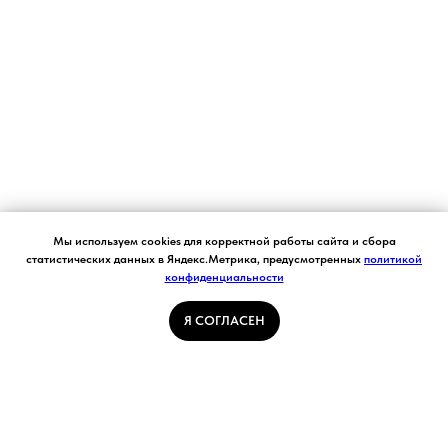
Согласие на обработку персональных данных.
Мы используем cookies для корректной работы сайта и сбора
Ставя отметку "я согласен", я даю свое
статистических данных в Яндекс.Метрика, предусмотренных
политикой
согласие на обработку моих персональных
конфиденциальности
Я СОГЛАСЕН
данных в соответствии с законом №152-ФЗ
«О персональных данных» от 27.07.2006 и
принимаю условия Пользовательского
Я СОГЛАСЕН
соглашения
ГЛАВНАЯ СТРАНИЦА
ПОГОДА В КУЗБАССЕ