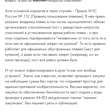
вопрос: а был ли
мальчик?
матросы-спасатели?
Хотя основной норматив в таких случаях - Приказ МЧС
России № 732 (Правила пользования пляжами). В нём прямо
указано: владелец пляжа, в том числе, муниципалитет, обязан
организовать спасательный пост с дежурством матросов-
спасателей в установленное время работы пляжа - и при
этом отдельно подчёркивается "независимо от того, есть ли в
этом месте официальный запрет на купание". То есть правило
работает для официально обустроенных пляжей (мест для
купания), и даже если там ввели запрет (например, из-за
качества воды), пост всё равно должен быть.
И тут можно пофантазировать в духе "а как оно вообще
устроено". Закон, как известно, позволяет проводить закупки
на небольшие суммы без торгов, что открывает простор для
административной изобретательности. Весьма вероятно, что
закупки по обеспечению безопасности мест отдыха у воды
проводят в рамках 44‑ФЗ аккуратными такими "малыми
закупками", без лишней суеты и публикаций.