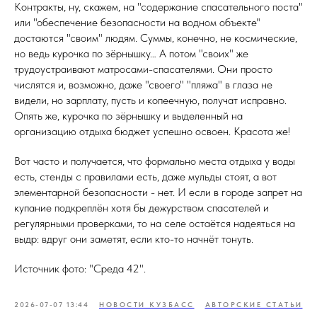
Контракты, ну, скажем, на "содержание спасательного поста"
или "обеспечение безопасности на водном объекте"
достаются "своим" людям. Суммы, конечно, не космические,
но ведь курочка по зёрнышку… А потом "своих" же
трудоустраивают матросами-спасателями. Они просто
числятся и, возможно, даже "своего" "пляжа" в глаза не
видели, но зарплату, пусть и копеечную, получат исправно.
Опять же, курочка по зёрнышку и выделенный на
организацию отдыха бюджет успешно освоен. Красота же!
Вот часто и получается, что формально места отдыха у воды
есть, стенды с правилами есть, даже мульды стоят, а вот
элементарной безопасности - нет. И если в городе запрет на
купание подкреплён хотя бы дежурством спасателей и
регулярными проверками, то на селе остаётся надеяться на
выдр: вдруг они заметят, если кто-то начнёт тонуть.
Источник фото: "Среда 42".
2026-07-07 13:44
НОВОСТИ КУЗБАСС
АВТОРСКИЕ СТАТЬИ