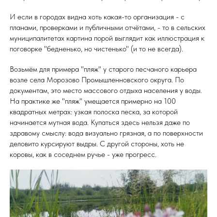
И если в городах видна хоть какая-то организация - с
планами, проверками и публичными отчётами, - то в сельских
муниципалитетах картина порой выглядит как иллюстрация к
поговорке "бедненько, но чистенько" (и то не всегда).
Возьмём для примера "пляж" у старого песчаного карьера
возле села Морозово Промышленновского округа. По
документам, это место массового отдыха населения у воды.
На практике же "пляж" умещается примерно на 100
квадратных метрах: узкая полоска песка, за которой
начинается мутная вода. Купаться здесь нельзя даже по
здравому смыслу: вода визуально грязная, а по поверхности
деловито курсируют выдры. С другой стороны, хоть не
коровы, как в соседнем ручье - уже прогресс.