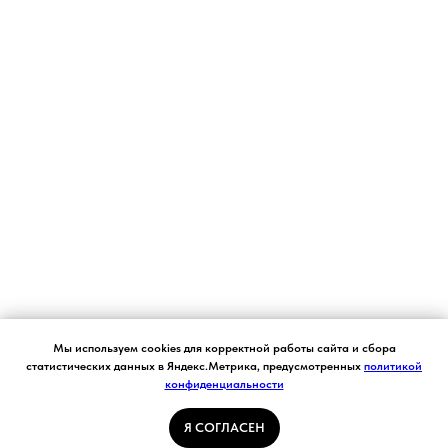
Согласие на обработку персональных данных.
Мы используем cookies для корректной работы сайта и сбора
Ставя отметку "я согласен", я даю свое
статистических данных в Яндекс.Метрика, предусмотренных
политикой
согласие на обработку моих персональных
конфиденциальности
Я СОГЛАСЕН
данных в соответствии с законом №152-ФЗ
«О персональных данных» от 27.07.2006 и
принимаю условия Пользовательского
Я СОГЛАСЕН
соглашения