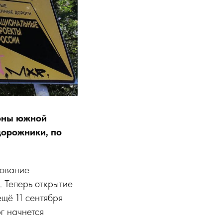
йоны южной
дорожники, по
дование
. Теперь открытие
ещё 11 сентября
рг начнется