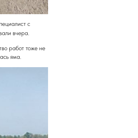
пециалист с
вали вчера.
тво работ тоже не
ась яма.