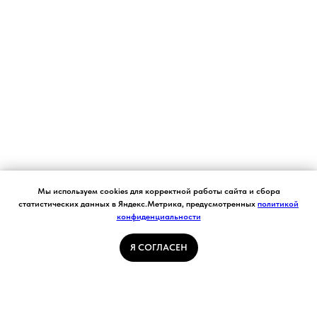
Согласие на обработку персональных данных.
Мы используем cookies для корректной работы сайта и сбора
Ставя отметку "я согласен", я даю свое
статистических данных в Яндекс.Метрика, предусмотренных
политикой
согласие на обработку моих персональных
конфиденциальности
Я СОГЛАСЕН
данных в соответствии с законом №152-ФЗ
«О персональных данных» от 27.07.2006 и
принимаю условия Пользовательского
Я СОГЛАСЕН
соглашения
ГЛАВНАЯ СТРАНИЦА