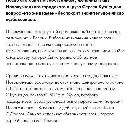
После отставки по собственному желанию главы
Новокузнецкого городского округа Сергея Кузнецова
вопрос «кто же взамен» беспокоит значительное число
кузбассовцев.
Новокузнецк - это крупный промышленный центр не только
региона, но и России. Выбор и назначение нового главы
города станет не только вопросом успешного
хозяйствования, но и важным политическим решением. Найти
кандидатуру, которая бы устраивала областное
правительство и местную экономическую элиту, не просто.
Среди возможных кандидатов на кресло градоначальника
Новокузнецка рассматриваются глава Центрального района
Д.Елькин, которого, по слухам, готовил себе в преемники
С.Кузнецов, ректор СибГИУ А.Юрьев, которого
поддерживает Евраз, руководитель аппарата администрации
Новокузнецка П.Камбалин и действующий глава г.Топки
С.Фролов. Сейчас исполняет обязанности главы города
первый зам главы Е.Бедарев.