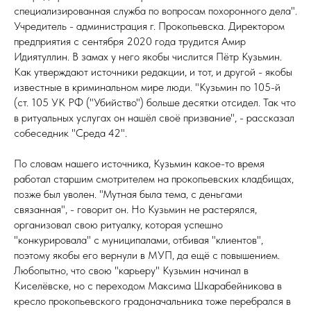
специализированная служба по вопросам похоронного дела".
Учредитель - администрация г. Прокопьевска. Директором
предприятия с сентября 2020 года трудится Амир
Идиятуллин. В замах у него якобы числится Пётр Кузьмин.
Как утверждают источники редакции, и тот, и другой - якобы
известные в криминальном мире люди. "Кузьмин по 105-й
(ст. 105 УК РФ ("Убийство") больше десятки отсидел. Так что
в ритуальных услугах он нашёл своё призвание", - рассказал
собеседник "Среда 42".
По словам нашего источника, Кузьмин какое-то время
работал старшим смотрителем на прокопьевских кладбищах,
позже был уволен. "Мутная была тема, с деньгами
связанная", - говорит он. Но Кузьмин не растерялся,
организовал свою ритуалку, которая успешно
"конкурировала" с муниципалами, отбивая "клиентов",
поэтому якобы его вернули в МУП, да ещё с повышением.
Любопытно, что свою "карьеру" Кузьмин начинал в
Киселёвске, но с переходом Максима Шкарабейникова в
кресло прокопьевского градоначальника тоже перебрался в