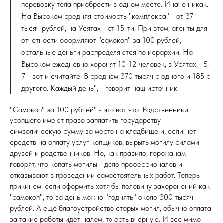
перевозку тела приобрести в одном месте. Иначе никак.
На Высоком средняя стоимость "комплекса" - от 37
тысяч рублей, на Усятах - от 15-ти. При этом, агенты для
отчётности оформляют "самокоп" за 100 рублей,
остальные деньги распределяются по иерархии. На
Высоком ежедневно хоронят 10-12 человек, в Усятах - 5-
7 - вот и считайте. В среднем 370 тысяч с одного и 185 с
другого. Каждый день", - говорит наш источник.
"Самокоп" за 100 рублей" - это вот что. Родственники
усопшего имеют право заплатить государству
символическую сумму за место на кладбище и, если нет
средств на оплату услуг копщиков, вырыть могилу силами
друзей и родственников. Но, как правило, горожанам
говорят, что копать могилы - дело профессионалов и
отказывают в проведении самостоятельных работ. Теперь
прикинем: если оформить хотя бы половину захоронений как
"самокоп", то за день можно "поднять" около 300 тысяч
рублей. А ещё благоустройство старых могил; обычно оплата
за такие работы идёт налом, то есть вчёрную. И всё мимо