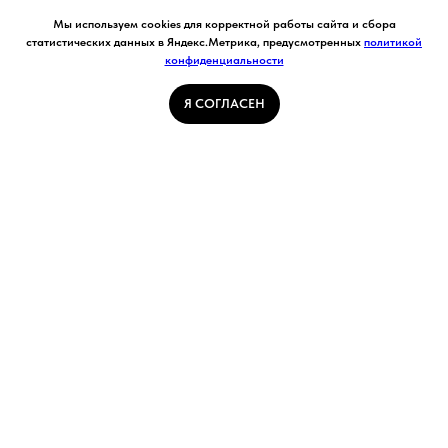
Согласие на обработку персональных данных.
Мы используем cookies для корректной работы сайта и сбора
Ставя отметку "я согласен", я даю свое
статистических данных в Яндекс.Метрика, предусмотренных
политикой
согласие на обработку моих персональных
конфиденциальности
Я СОГЛАСЕН
данных в соответствии с законом №152-ФЗ
«О персональных данных» от 27.07.2006 и
принимаю условия Пользовательского
Я СОГЛАСЕН
соглашения
ГЛАВНАЯ СТРАНИЦА
ПОГОДА В КУЗБАССЕ
НОВОСТИ
АВТОРСКИЕ СТАТЬИ
СВЯЖИТЕСЬ С НАМИ
РАСПИСАНИЕ ТРАНСПОРТА