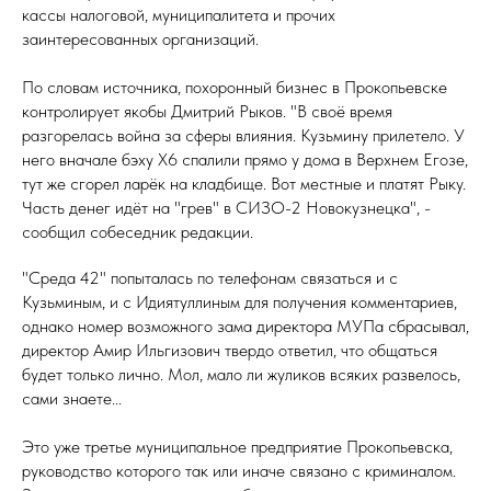
кассы налоговой, муниципалитета и прочих
заинтересованных организаций.
По словам источника, похоронный бизнес в Прокопьевске
контролирует якобы Дмитрий Рыков. "В своё время
разгорелась война за сферы влияния. Кузьмину прилетело. У
него вначале бэху X6 спалили прямо у дома в Верхнем Егозе,
тут же сгорел ларёк на кладбище. Вот местные и платят Рыку.
Часть денег идёт на "грев" в СИЗО-2 Новокузнецка", -
сообщил собеседник редакции.
"Среда 42" попыталась по телефонам связаться и с
Кузьминым, и с Идиятуллиным для получения комментариев,
однако номер возможного зама директора МУПа сбрасывал,
директор Амир Ильгизович твердо ответил, что общаться
будет только лично. Мол, мало ли жуликов всяких развелось,
сами знаете...
Это уже третье муниципальное предприятие Прокопьевска,
руководство которого так или иначе связано с криминалом.