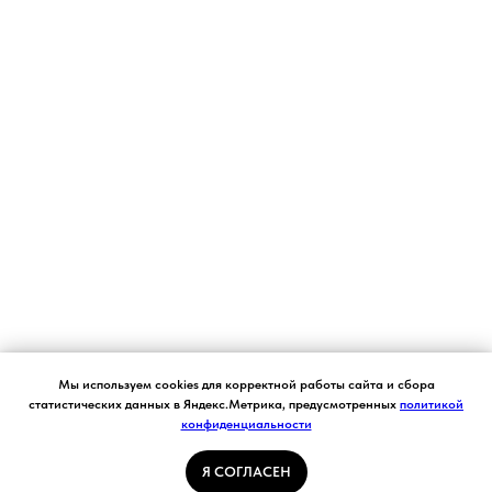
Согласие на обработку персональных данных.
Мы используем cookies для корректной работы сайта и сбора
Ставя отметку "я согласен", я даю свое
статистических данных в Яндекс.Метрика, предусмотренных
политикой
согласие на обработку моих персональных
конфиденциальности
Я СОГЛАСЕН
данных в соответствии с законом №152-ФЗ
«О персональных данных» от 27.07.2006 и
принимаю условия Пользовательского
Я СОГЛАСЕН
соглашения