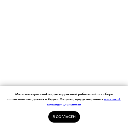
Согласие на обработку персональных данных.
Мы используем cookies для корректной работы сайта и сбора
Ставя отметку "я согласен", я даю свое
статистических данных в Яндекс.Метрика, предусмотренных
политикой
согласие на обработку моих персональных
конфиденциальности
Я СОГЛАСЕН
данных в соответствии с законом №152-ФЗ
«О персональных данных» от 27.07.2006 и
принимаю условия Пользовательского
Я СОГЛАСЕН
соглашения