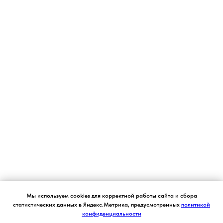
Согласие на обработку персональных данных.
Мы используем cookies для корректной работы сайта и сбора
Ставя отметку "я согласен", я даю свое
статистических данных в Яндекс.Метрика, предусмотренных
политикой
согласие на обработку моих персональных
конфиденциальности
Я СОГЛАСЕН
данных в соответствии с законом №152-ФЗ