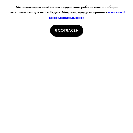
Согласие на обработку персональных данных.
Мы используем cookies для корректной работы сайта и сбора
Ставя отметку "я согласен", я даю свое
статистических данных в Яндекс.Метрика, предусмотренных
политикой
согласие на обработку моих персональных
конфиденциальности
Я СОГЛАСЕН
данных в соответствии с законом №152-ФЗ
«О персональных данных» от 27.07.2006 и
принимаю условия Пользовательского
Я СОГЛАСЕН
соглашения
ГЛАВНАЯ СТРАНИЦА
ПОГОДА В КУЗБАССЕ
НОВОСТИ
АВТОРСКИЕ СТАТЬИ
СВЯЖИТЕСЬ С НАМИ
РАСПИСАНИЕ ТРАНСПОРТА