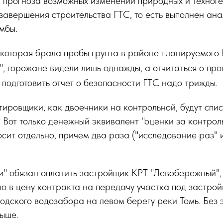
и прогноза возможных изменений природных и техног
завершения строительства ГТС, то есть выполнен ан
мбы.
 которая брала пробы грунта в районе планируемого
, горожане видели лишь однажды, а отчитаться о пр
 подготовить отчет о безопасности ГТС надо трижды.
тировщики, как двоечники на контрольной, будут спи
а? Вот только денежный эквивалент "оценки за контро
сит отдельно, причем два раза ("исследование раз" 
" обязан оплатить застройщик КРТ "Левобережный", 
 в цену контракта на передачу участка под застрой
одского водозабора на левом берегу реки Томь. Без 
выше.