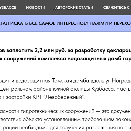
оль улицы Запорожская в
УЗБАССЕ
НОВОСТИ
АВТОРСКИЕ СТАТЬИ
СВЯЖИТЕСЬ С
Новости Кузбасса
ецке станет самой обследо
ТАЛ ИСКАТЬ ВСЕ САМОЕ ИНТЕРЕСНОЕ? НАЖМИ И ПЕРЕХОД
в заплатить 2,2 млн руб. за разработку деклар
х сооружений комплекса водозащитных дамб го
ходит и водозащитная Томская дамба вдоль ул.Ноград
 Центральном районе южной столицы Кузбасса. Часть
ди застройки КРТ "Левобережный".
сности гидротехнических сооружений — это документ
ветствие объекта установленным требованиям закон
арации необходимо для получения разрешения на эк