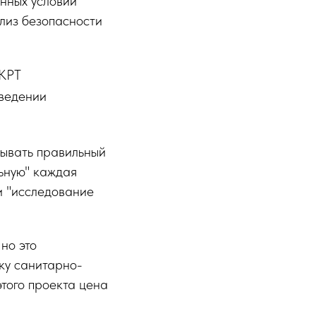
енных условий
ализ безопасности
 КРТ
оведении
сывать правильный
льную" каждая
и "исследование
но это
ку санитарно-
этого проекта цена