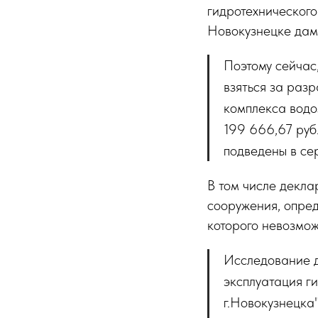
гидротехнического
Новокузнецке дамб
Поэтому сейчас
взяться за раз
комплекса водо
199 666,67 ру
подведены в сер
В том числе декла
сооружения, опред
которого невозмож
Исследование д
эксплуатация г
г.Новокузнецка