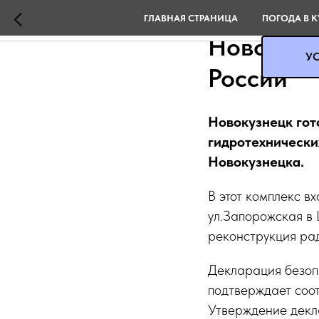
Дамба вд
ГЛАВНАЯ СТРАНИЦА
ПОГОДА В К
Новокузн
УС
России
Новокузнецк гото
гидротехнически
Новокузнецка.
В этот комплекс в
ул.Запорожская в
реконструкция ра
Декларация безопа
подтверждает соот
Утверждение декл