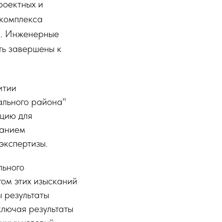
оектных и
 комплекса
й. Инженерные
ть завершены к
итии
ального района"
ацию для
данием
экспертизы.
льного
том этих изысканий
ы результаты
ключая результаты