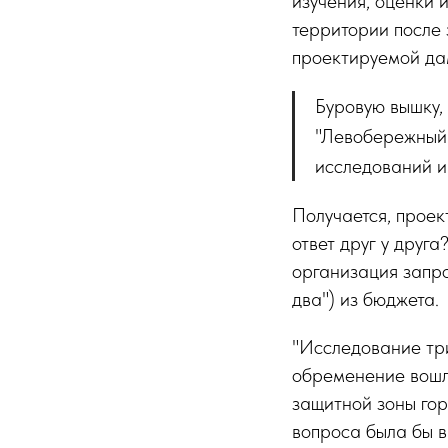
изучения, оценки 
территории после 
проектируемой да
Буровую вышку,
"Левобережный"
исследований и
Получается, проек
ответ друг у друг
организация запро
два") из бюджета.
"Исследование три
обременение вошло
защитной зоны гор
вопроса была бы 