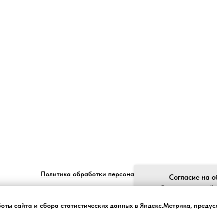
Политика обработки персональных данных
Согласие на о
Ставя отметку "я
обработку моих пе
боты сайта и сбора статистических данных в Яндекс.Метрика, преду
законом №152-ФЗ «О