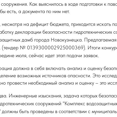
 сооружения. Как выяснилось в ходе подготовки к пав
ы есть, а документа по ним нет.
, несмотря на дефицит бюджета, приходится искать по
работку декларации безопасности гидротехнических 
защитных дамб города Новокузнецка. Предлагаемая 
б. (тендер № 0139300002925000369). Итоги конкур
едине июля, сейчас идет этап подачи заявок.
рация должна в себя включать анализ и оценку безоп
еление возможных источников опасности. Это исслед
но провести необходимый анализ и оценку – это исс
ва. Инженерные изыскания, задача которых безопас
идротехнических сооружений "Комплекс водозащитны
" должны быть проведены в соответствии с муниципал