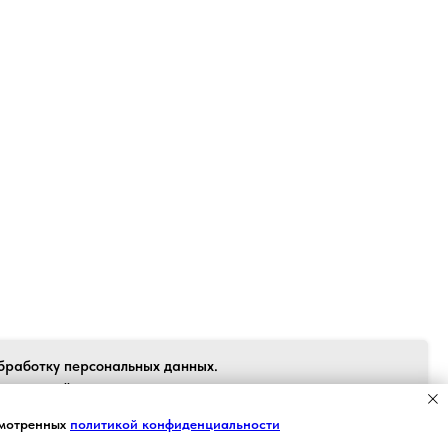
Back to top
бработку персональных данных.
 согласен", я даю свое согласие на
рсональных данных в соответствии с
Я СОГЛАСЕН
смотренных
политикой конфиденциальности
 персональных данных» от 27.07.2006