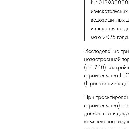
№ 01393000029
изыскательских
водозащитных д
изыскания по д
маю 2025 года.
Исследование три
незастроенной те
(п.4.2.10) застро
строительства ГТС
(Приложение к дог
При проектирован
строительства) не
должен стать доку
комплексного изуч