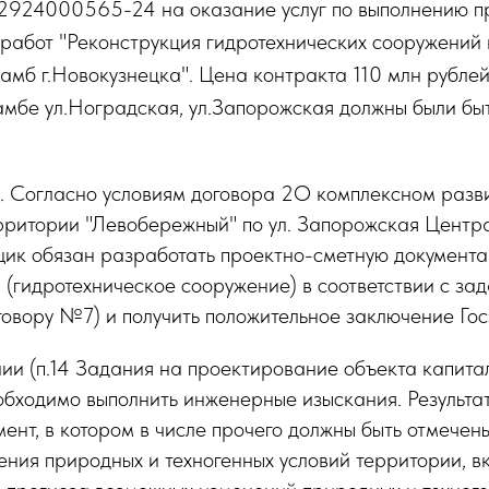
24000565-24 на оказание услуг по выполнению пр
 работ "Реконструкция гидротехнических сооружений
амб г.Новокузнецка". Цена контракта 110 млн рубле
амбе ул.Ноградская, ул.Запорожская должны были бы
. Согласно условиям договора 2О комплексном разв
рритории "Левобережный" по ул. Запорожская Центр
йщик обязан разработать проектно-сметную документ
 (гидротехническое сооружение) в соответствии с за
овору №7) и получить положительное заключение Гос
ии (п.14 Задания на проектирование объекта капита
обходимо выполнить инженерные изыскания. Результа
мент, в котором в числе прочего должны быть отмечен
ения природных и техногенных условий территории, в