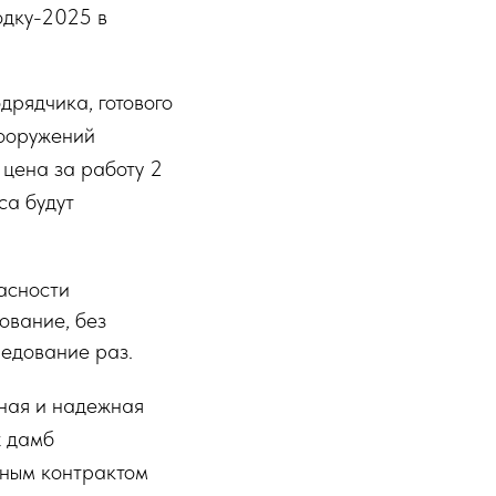
одку-2025 в
дрядчика, готового
сооружений
цена за работу 2
са будут
асности
ование, без
ледование раз.
ная и надежная
х дамб
ьным контрактом