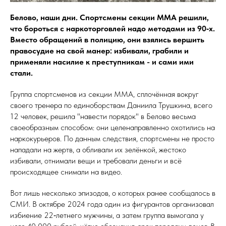
Белово, наши дни. Спортсмены секции ММА решили,
что бороться с наркоторговлей надо методами из 90‑х.
Вместо обращений в полицию, они взялись вершить
правосудие на свой манер: избивали, грабили и
применяли насилие к преступникам - и сами ими
стали.
Группа спортсменов из секции ММА, сплочённая вокруг
своего тренера по единоборствам Даниила Трушкина, всего
12 человек, решила "навести порядок" в Белово весьма
своеобразным способом: они целенаправленно охотились на
наркокурьеров. По данным следствия, спортсмены не просто
нападали на жертв, а обливали их зелёнкой, жестоко
избивали, отнимали вещи и требовали деньги и всё
происходящее снимали на видео.
Вот лишь несколько эпизодов, о которых ранее сообщалось в
СМИ. В октябре 2024 года один из фигурантов организовал
избиение 22‑летнего мужчины, а затем группа вымогала у