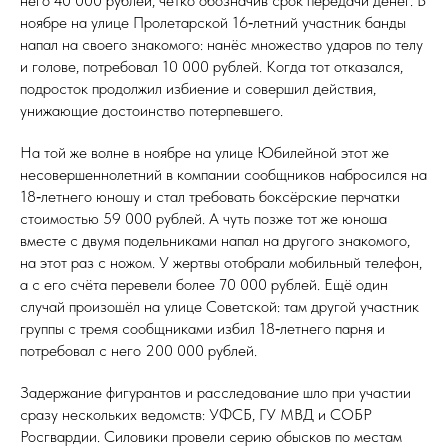
него 40 000 рублей, чётко обозначив срок передачи денег. В
ноябре на улице Пролетарской 16‑летний участник банды
напал на своего знакомого: нанёс множество ударов по телу
и голове, потребовал 10 000 рублей. Когда тот отказался,
подросток продолжил избиение и совершил действия,
унижающие достоинство потерпевшего.
На той же волне в ноябре на улице Юбилейной этот же
несовершеннолетний в компании сообщников набросился на
18‑летнего юношу и стал требовать боксёрские перчатки
стоимостью 59 000 рублей. А чуть позже тот же юноша
вместе с двумя подельниками напал на другого знакомого,
на этот раз с ножом. У жертвы отобрали мобильный телефон,
а с его счёта перевели более 70 000 рублей. Ещё один
случай произошёл на улице Советской: там другой участник
группы с тремя сообщниками избил 18‑летнего парня и
потребовал с него 200 000 рублей.
Задержание фигурантов и расследование шло при участии
сразу нескольких ведомств: УФСБ, ГУ МВД и СОБР
Росгвардии. Силовики провели серию обысков по местам