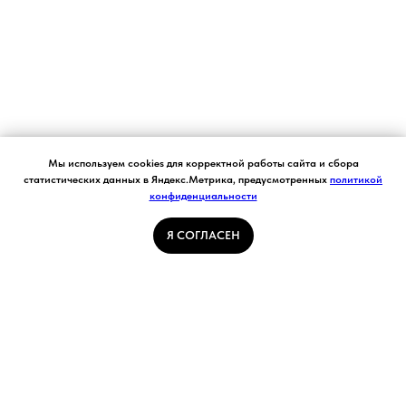
Согласие на обработку персональных данных.
Мы используем cookies для корректной работы сайта и сбора
Ставя отметку "я согласен", я даю свое
статистических данных в Яндекс.Метрика, предусмотренных
политикой
согласие на обработку моих персональных
конфиденциальности
Я СОГЛАСЕН
данных в соответствии с законом №152-ФЗ
«О персональных данных» от 27.07.2006 и
принимаю условия Пользовательского
Я СОГЛАСЕН
соглашения
ГЛАВНАЯ СТРАНИЦА
ПОГОДА В КУЗБАССЕ
НОВОСТИ