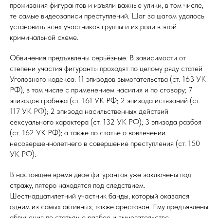
проживания фигурантов и изъяли важные улики, в том числе,
те самые видеозаписи преступлений. Шаг за шагом удалось
установить всех участников группы и их роли в этой
криминальной схеме.
Обвинения предъявлены серьёзные. В зависимости от
степени участия фигуранты проходят по целому ряду статей
Уголовного кодекса: 11 эпизодов вымогательства (ст. 163 УК
РФ), в том числе с применением насилия и по сговору; 7
эпизодов грабежа (ст. 161 УК РФ; 2 эпизода истязаний (ст.
117 УК РФ); 2 эпизода насильственных действий
сексуального характера (ст. 132 УК РФ); 3 эпизода разбоя
(ст. 162 УК РФ); а также по статье о вовлечении
несовершеннолетнего в совершение преступления (ст. 150
УК РФ).
В настоящее время двое фигурантов уже заключены под
стражу, пятеро находятся под следствием.
Шестнадцатилетний участник банды, который оказался
одним из самых активных, также арестован. Ему предъявлены
обвинения по статьям о разбое и вымогательстве.