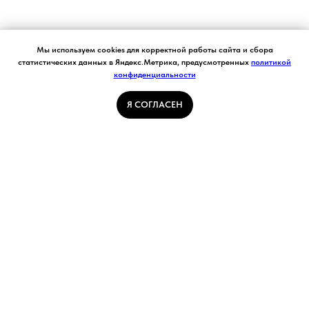
Согласие на обработку персональных данных.
Мы используем cookies для корректной работы сайта и сбора
Ставя отметку "я согласен", я даю свое
статистических данных в Яндекс.Метрика, предусмотренных
политикой
согласие на обработку моих персональных
конфиденциальности
Я СОГЛАСЕН
данных в соответствии с законом №152-ФЗ
«О персональных данных» от 27.07.2006 и
принимаю условия Пользовательского
Я СОГЛАСЕН
соглашения
ГЛАВНАЯ СТРАНИЦА
ПОГОДА В КУЗБАССЕ
НОВОСТИ
АВТОРСКИЕ СТАТЬИ
СВЯЖИТЕСЬ С НАМИ