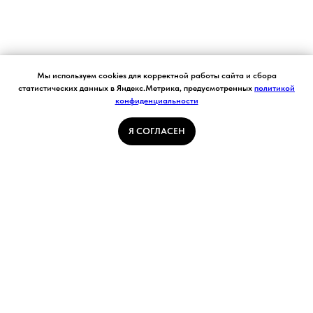
Согласие на обработку персональных данных.
Мы используем cookies для корректной работы сайта и сбора
Ставя отметку "я согласен", я даю свое
статистических данных в Яндекс.Метрика, предусмотренных
политикой
согласие на обработку моих персональных
конфиденциальности
Я СОГЛАСЕН
данных в соответствии с законом №152-ФЗ
«О персональных данных» от 27.07.2006 и
принимаю условия Пользовательского
Я СОГЛАСЕН
соглашения
ГЛАВНАЯ СТРАНИЦА
ПОГОДА В КУЗБАССЕ
НОВОСТИ
АВТОРСКИЕ СТАТЬИ
СВЯЖИТЕСЬ С НАМИ