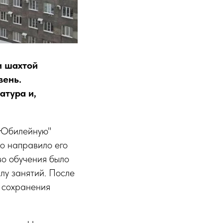
и шахтой
вень.
атура и,
"Юбилейную"
во направило его
во обучения было
лу занятий. После
з сохранения