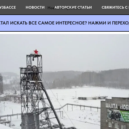
 инспекция "просмотрела"
УЗБАССЕ
НОВОСТИ
АВТОРСКИЕ СТАТЬИ
СВЯЖИТЕСЬ С
Новости Кузбасса
я на шахте "Юбилейная"
ТАЛ ИСКАТЬ ВСЕ САМОЕ ИНТЕРЕСНОЕ? НАЖМИ И ПЕРЕХОД