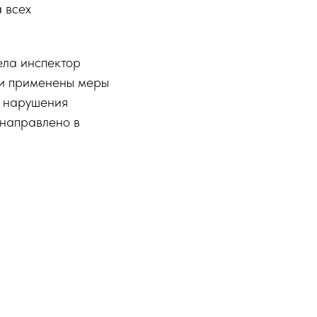
 всех
ела инспектор
ли применены меры
в нарушения
 направлено в