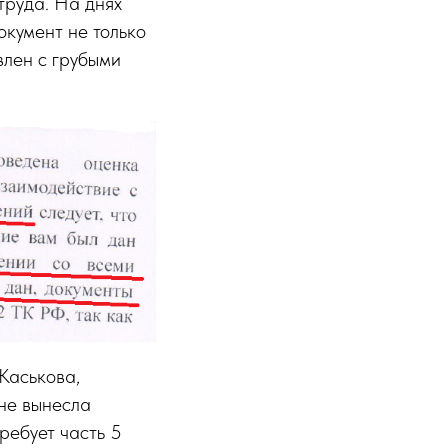
труда. На днях
окумент не только
влен с грубыми
Каськова,
 не вынесла
ребует часть 5