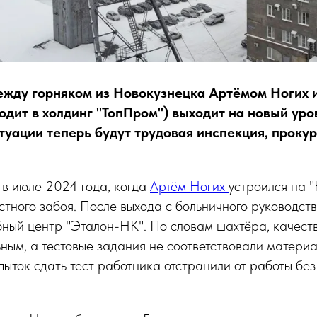
ежду горняком из Новокузнецка Артёмом Ногих 
одит в холдинг "ТопПром") выходит на новый уро
туации теперь будут трудовая инспекция, прокур
 в июле 2024 года, когда
Артём Ногих
устроился на 
тного забоя. После выхода с больничного руководст
бный центр "Эталон-НК". По словам шахтёра, качест
ным, а тестовые задания не соответствовали материа
пыток сдать тест работника отстранили от работы бе