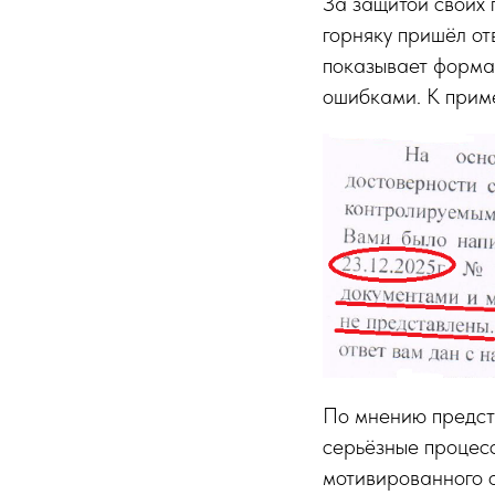
За защитой своих 
горняку пришёл от
показывает форма
ошибками. К приме
По мнению предст
серьёзные процесс
мотивированного о