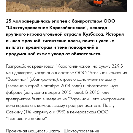
25 мая завершилась эпопея с банкротством ООО
"Шахтоуправление Карагайлинское", некогда
крупного игрока угольной отрасли Кузбасса. История
вышла мрачной: гигантские долги, почти нулевые
выплаты кредиторам и тень подозрений в
продуманной схеме ухода от обязательств.
Газпромбанк кредитовал "Карагайлинское" на сумму 329,5
млн долларов, когда оно в составе ООО "Угольная компания
"Заречная" (обанкрочена), строило одноименные шахту
(введена в строй в октябре 2014 года) и обогатительную
фабрику (запущена в марте 2015 года). В 2016 году
предприятие было выведено из "Заречной", его контрольная
доля перешла к кемеровскому предпринимателю Павлу
Савкину (1% напрямую и 99% в кемеровском ООО
"Технология добычи".
Проектная мощность шахты "Шахтоуправление