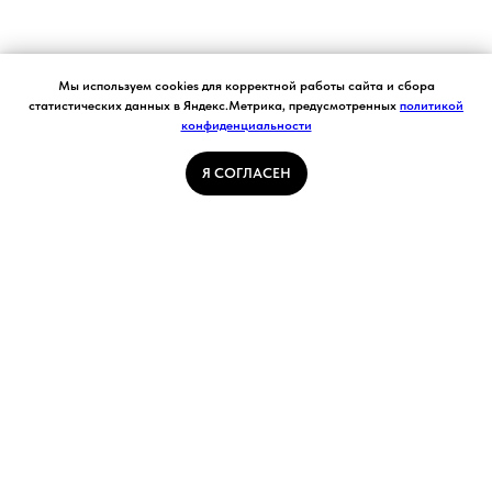
Согласие на обработку персональных данных.
Мы используем cookies для корректной работы сайта и сбора
Ставя отметку "я согласен", я даю свое
статистических данных в Яндекс.Метрика, предусмотренных
политикой
согласие на обработку моих персональных
конфиденциальности
Я СОГЛАСЕН
данных в соответствии с законом №152-ФЗ
«О персональных данных» от 27.07.2006 и
принимаю условия Пользовательского
Я СОГЛАСЕН
соглашения
ГЛАВНАЯ СТРАНИЦА
ПОГОДА В КУЗБАССЕ
НОВОСТИ
АВТОРСКИЕ СТАТЬИ
СВЯЖИТЕСЬ С НАМИ