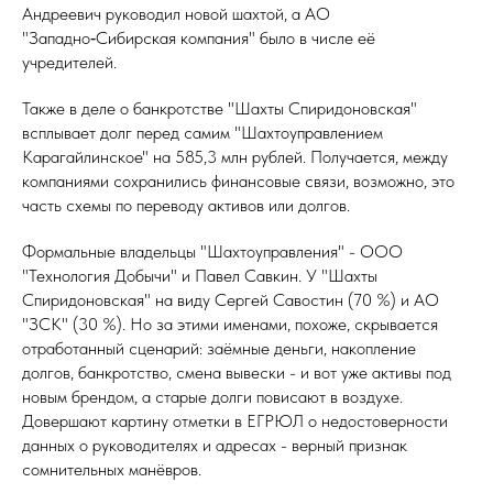
Андреевич руководил новой шахтой, а АО
"Западно‑Сибирская компания" было в числе её
учредителей.
Также в деле о банкротстве "Шахты Спиридоновская"
всплывает долг перед самим "Шахтоуправлением
Карагайлинское" на 585,3 млн рублей. Получается, между
компаниями сохранились финансовые связи, возможно, это
часть схемы по переводу активов или долгов.
Формальные владельцы "Шахтоуправления" - ООО
"Технология Добычи" и Павел Савкин. У "Шахты
Спиридоновская" на виду Сергей Савостин (70 %) и АО
"ЗСК" (30 %). Но за этими именами, похоже, скрывается
отработанный сценарий: заёмные деньги, накопление
долгов, банкротство, смена вывески - и вот уже активы под
новым брендом, а старые долги повисают в воздухе.
Довершают картину отметки в ЕГРЮЛ о недостоверности
данных о руководителях и адресах - верный признак
сомнительных манёвров.