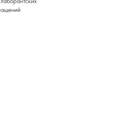
 лаборантских
бращений