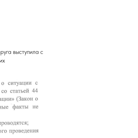
руга выступила с
их