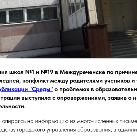
ния школ №1 и №19 в Междуреченске по причин
ледней, конфликт между родителями учеников и
убликации "Среды"
о проблемах в образователь
трация выступила с опровержениями, заявив о 
ельности.
я, опираясь на информацию из многочисленных пись
одству городского управления образования, в админ