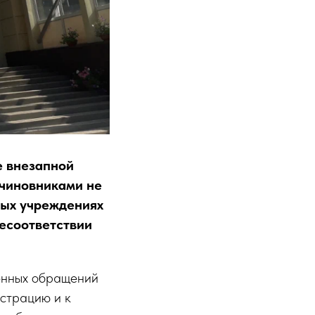
е внезапной
 чиновниками не
ных учреждениях
несоответствии
менных обращений
истрацию и к