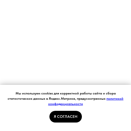
Согласие на обработку персональных данных.
Мы используем cookies для корректной работы сайта и сбора
Ставя отметку "я согласен", я даю свое
статистических данных в Яндекс.Метрика, предусмотренных
политикой
согласие на обработку моих персональных
конфиденциальности
Я СОГЛАСЕН
данных в соответствии с законом №152-ФЗ
«О персональных данных» от 27.07.2006 и
принимаю условия Пользовательского
Я СОГЛАСЕН
соглашения