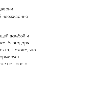
дверии
ый неожиданно
ющей дамбой и
ыха, благодаря
екта. Похоже, что
формирует
уже не просто