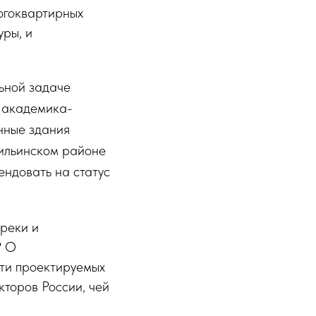
ногоквартирных
уры, и
ьной задаче
, академика-
нные здания
оильинском районе
ндовать на статус
 реки и
? О
сти проектируемых
кторов России, чей
.