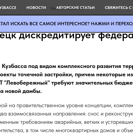
УЗБАССЕ
НОВОСТИ
АВТОРСКИЕ СТАТЬИ
СВЯЖИТЕСЬ С
Новости Кузбасса
ТАЛ ИСКАТЬ ВСЕ САМОЕ ИНТЕРЕСНОЕ? НАЖМИ И ПЕРЕХОД
ецк дискредитирует федер
 Кузбасса под видом комплексного развития те
оекты точечной застройки, причем некоторые из 
РТ "Левобережный" требуют значительных бюдж
ва новой дамбы.
ной на правительственном уровне концепции, компле
два взаимосвязанных направления: снос и реконстру
менным требованиям аварийных, ветхих и устаревших
ительства, в том числе многоквартирных домов и объе