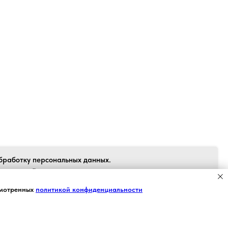
Back to top
бработку персональных данных.
 согласен", я даю свое согласие на
рсональных данных в соответствии с
Я СОГЛАСЕН
смотренных
политикой конфиденциальности
 персональных данных» от 27.07.2006
вия Пользовательского соглашения