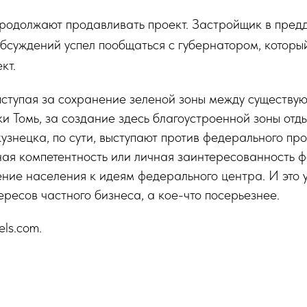
родолжают продавливать проект. Застройщик в пред
бсуждений успел пообщаться с губернатором, котор
кт.
ыступая за сохранение зеленой зоны между существу
и Томь, за создание здесь благоустроенной зоны отд
знецка, по сути, выступают против федерального про
ная компетентность или личная заинтересованность 
ние населения к идеям федерального центра. И это 
ресов частного бизнеса, а кое-что посерьезнее.
els.com.