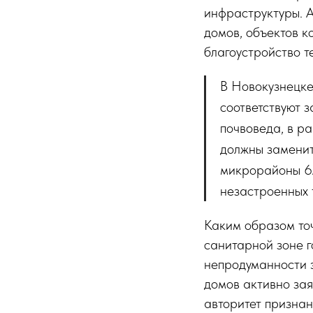
инфраструктуры. А
домов, объектов к
благоустройство т
В Новокузнецке
соответствуют 
почвоведа, в р
должны заменит
микрорайоны 6А
незастроенных 
Каким образом точ
санитарной зоне г
непродуманности 
домов активно зая
авторитет признан