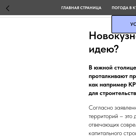
ГЛАВНАЯ СТРАНИЦА
ПОГОДА В К
УС
Новокузн
идею?
В южной столице
проталкивают пр
как например К
для строительст
Согласно заявлен
территорий – это 
отвечающих совре
капитального стро