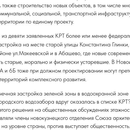
 также строительство новых объектов, в том числе м
оммунальной, социальной, транспортной инфраструкт
ерритории по единому проекту.
 из девяти заявленных КРТ более или менее федерал
застройка на месте старой улицы Константина Глинки
айоне ул.Макеевской и в Абашево, где новые совреме
ь старые, морально и физически устаревшие. В Нов
 и 6Б тоже при должном проектировании могут прете
территорий комплексного развития.
ечная застройка зеленой зоны в водоохранной зоне
ородского водозабора вдруг оказалась в списке КРТ
этого решения на общественных обсуждениях этажно
вляли члены новокузнецкого отделения Союза архите
 на уровне страны, против выступает общественность