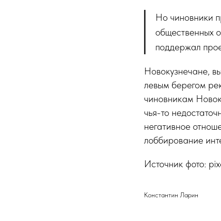
Но чиновники п
общественных о
поддержал прое
Новокузнечане, в
левым берегом рек
чиновникам Новоку
чья-то недостаточ
негативное отноше
лоббирование инте
Источник фото: pix
Константин Ларин