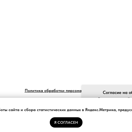
Политика обработки персональных данных
Согласие на о
Ставя отметку "я
обработку моих пе
боты сайта и сбора статистических данных в Яндекс.Метрика, преду
законом №152-ФЗ «О
и принимаю усло
Я СОГЛАСЕН
Tilda
Made on