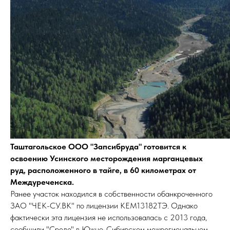
Таштагольское ООО "Запсибруда" готовится к
освоению Усинского месторождения марганцевых
руд, расположенного в тайге, в 60 километрах от
Междуреченска.
Ранее участок находился в собственности обанкроченного
ЗАО "ЧЕК-СУ.ВК" по лицензии КЕМ13182ТЭ. Однако
фактически эта лицензия не использовалась с 2013 года,
сообщили "Среде" в Южно-Сибирском межрегиональном