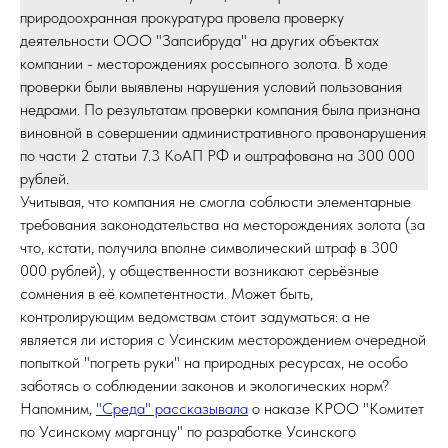
природоохранная прокуратура провела проверку
деятельности ООО "Запсибруда" на других объектах
компании - месторождениях россыпного золота. В ходе
проверки были выявлены нарушения условий пользования
недрами. По результатам проверки компания была признана
виновной в совершении административного правонарушения
по части 2 статьи 7.3 КоАП РФ и оштрафована на 300 000
рублей.
Учитывая, что компания не смогла соблюсти элементарные
требования законодательства на месторождениях золота (за
что, кстати, получила вполне символический штраф в 300
000 рублей), у общественности возникают серьёзные
сомнения в её компетентности. Может быть,
контролирующим ведомствам стоит задуматься: а не
является ли история с Усинским месторождением очередной
попыткой "погреть руки" на природных ресурсах, не особо
заботясь о соблюдении законов и экологических норм?
Напомним,
"Среда" рассказывала
о наказе КРОО "Комитет
по Усинскому марганцу" по разработке Усинского