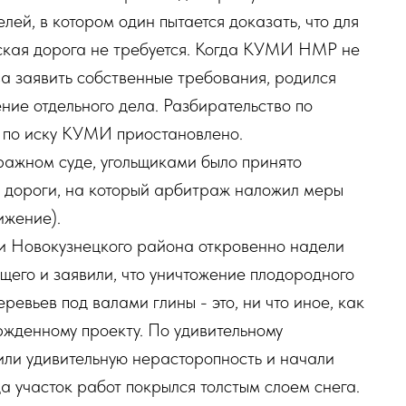
лей, в котором один пытается доказать, что для
еская дорога не требуется. Когда КУМИ НМР не
ва заявить собственные требования, родился
ние отдельного дела. Разбирательство по
а по иску КУМИ приостановлено.
ражном суде, угольщиками было принято
а дороги, на который арбитраж наложил меры
ижение).
и Новокузнецкого района откровенно надели
его и заявили, что уничтожение плодородного
ревьев под валами глины - это, ни что иное, как
ржденному проекту. По удивительному
или удивительную нерасторопность и начали
да участок работ покрылся толстым слоем снега.