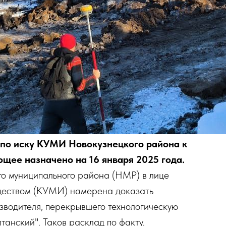
 по иску КУМИ Новокузнецкого района к
щее назначено на 16 января 2025 года.
о муниципального района (НМР) в лице
ществом (КУМИ) намерена доказать
зводителя, перекрывшего технологическую
танский". Таков расклад по факту.