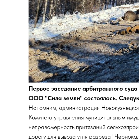
Первое заседание арбитражного суда
ООО "Сила земли" состоялось. Следую
Напомним, администрация Новокузнецког
Комитета управления муниципальным иму
неправомерность притязаний сельхозпрои
дорогу для вывоза угля разреза "Чернокал