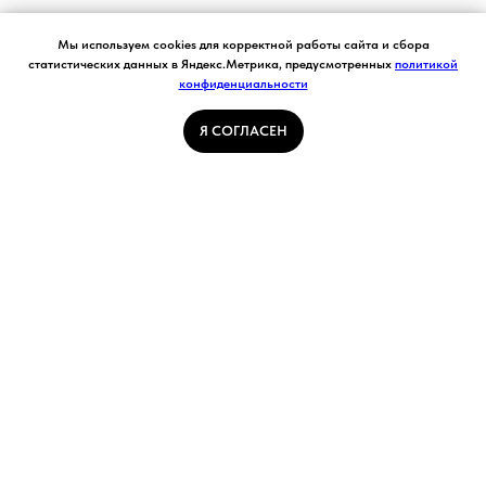
Согласие на обработку персональных данных.
Мы используем cookies для корректной работы сайта и сбора
Ставя отметку "я согласен", я даю свое
статистических данных в Яндекс.Метрика, предусмотренных
политикой
согласие на обработку моих персональных
конфиденциальности
Я СОГЛАСЕН
данных в соответствии с законом №152-ФЗ
«О персональных данных» от 27.07.2006 и
принимаю условия Пользовательского
Я СОГЛАСЕН
соглашения
ГЛАВНАЯ СТРАНИЦА
ПОГОДА В КУЗБАССЕ
НОВОСТИ
АВТОРСКИЕ СТАТЬИ
СВЯЖИТЕСЬ С НАМИ
РАСПИСАНИЕ ТРАНСПОРТА