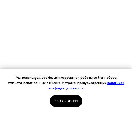
Согласие на обработку персональных данных.
Мы используем cookies для корректной работы сайта и сбора
Ставя отметку "я согласен", я даю свое
статистических данных в Яндекс.Метрика, предусмотренных
политикой
согласие на обработку моих персональных
конфиденциальности
Я СОГЛАСЕН
данных в соответствии с законом №152-ФЗ
«О персональных данных» от 27.07.2006 и
принимаю условия Пользовательского
Я СОГЛАСЕН
соглашения
ГЛАВНАЯ СТРАНИЦА