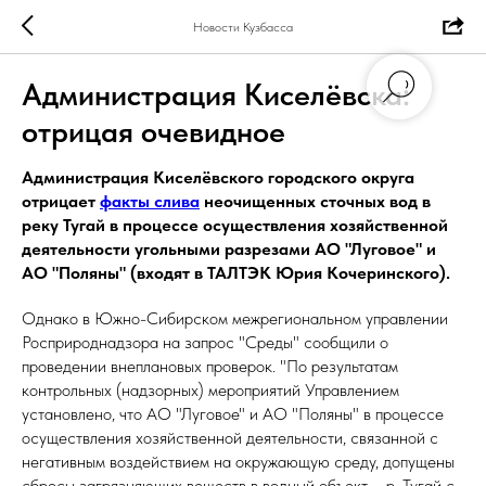
Новости Кузбасса
Администрация Киселёвска:
отрицая очевидное
Администрация Киселёвского городского округа
отрицает
факты слива
неочищенных сточных вод в
реку Тугай в процессе осуществления хозяйственной
деятельности угольными разрезами АО "Луговое" и
АО "Поляны" (входят в ТАЛТЭК Юрия Кочеринского).
Однако в Южно-Сибирском межрегиональном управлении
Росприроднадзора на запрос "Среды" сообщили о
проведении внеплановых проверок. "По результатам
контрольных (надзорных) мероприятий Управлением
установлено, что АО "Луговое" и АО "Поляны" в процессе
осуществления хозяйственной деятельности, связанной с
негативным воздействием на окружающую среду, допущены
сбросы загрязняющих веществ в водный объект – р. Тугай с