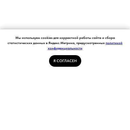
Согласие на обработку персональных данных.
Мы используем cookies для корректной работы сайта и сбора
Ставя отметку "я согласен", я даю свое
статистических данных в Яндекс.Метрика, предусмотренных
политикой
согласие на обработку моих персональных
конфиденциальности
Я СОГЛАСЕН
данных в соответствии с законом №152-ФЗ
«О персональных данных» от 27.07.2006 и
принимаю условия Пользовательского
Я СОГЛАСЕН
соглашения
ГЛАВНАЯ СТРАНИЦА
ПОГОДА В КУЗБАССЕ
НОВОСТИ
АВТОРСКИЕ СТАТЬИ