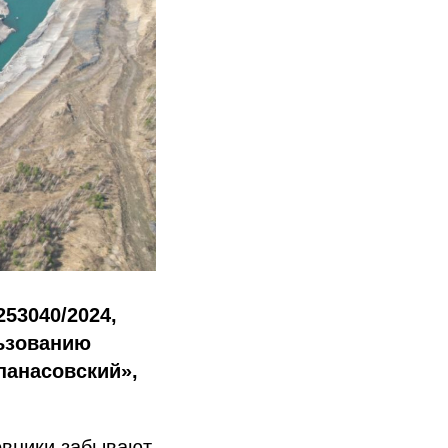
53040/2024,
льзованию
панасовский»,
овники забывают