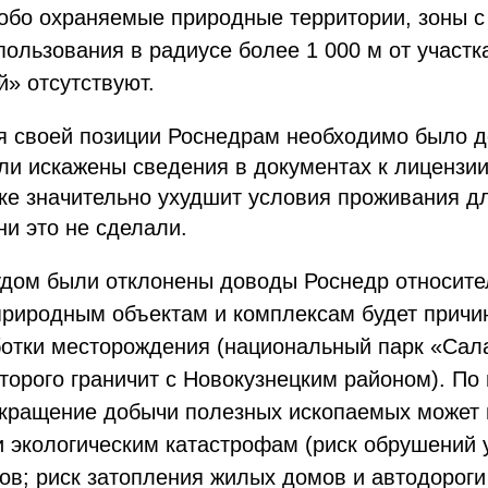
обо охраняемые природные территории, зоны 
ользования в радиусе более 1 000 м от участк
» отсутствуют.
 своей позиции Роснедрам необходимо было до
ли искажены сведения в документах к лицензии
ке значительно ухудшит условия проживания д
ни это не сделали.
удом были отклонены доводы Роснедр относител
риродным объектам и комплексам будет причи
ботки месторождения (национальный парк «Сал
торого граничит с Новокузнецким районом). По
екращение добычи полезных ископаемых может 
 экологическим катастрофам (риск обрушений у
лов; риск затопления жилых домов и автодоро