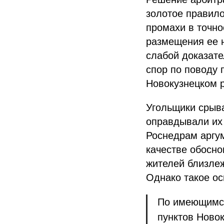
золотое правило
промахи в точно
размещения ее н
слабой доказате
спор по поводу 
Новокузнецком 
Угольщики срыва
оправдывали их
Роснедрам аргум
качестве обосн
жителей близле
Однако такое ос
По имеющимся
пунктов Новок