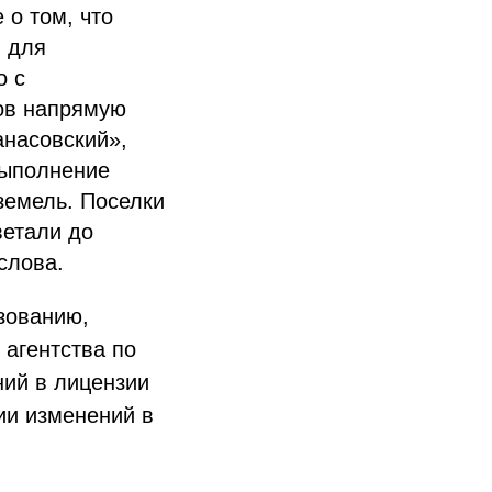
 о том, что
 для
о с
ков напрямую
насовский»,
выполнение
земель. Поселки
ветали до
слова.
зованию,
агентства по
ий в лицензии
нии изменений в