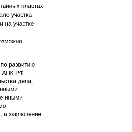
отанных пластах
але участка
и на участке
возможно
 по развитию
68 АПК РФ
ьства дела,
енными
де иными
мо
, а заключение