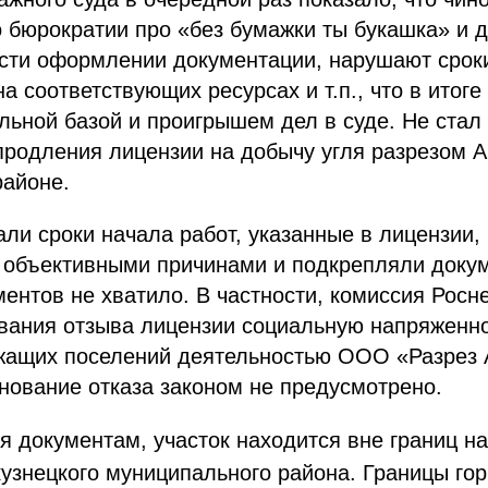
 бюрократии про «без бумажки ты букашка» и 
сти оформлении документации, нарушают сроки
а соответствующих ресурсах и т.п., что в итоге
льной базой и проигрышем дел в суде. Не стал
продления лицензии на добычу угля разрезом А
районе.
ли сроки начала работ, указанные в лицензии,
 объективными причинами и подкрепляли доку
ентов не хватило. В частности, комиссия Росн
ования отзыва лицензии социальную напряженн
жащих поселений деятельностью ООО «Разрез 
нование отказа законом не предусмотрено.
 документам, участок находится вне границ н
узнецкого муниципального района. Границы гор