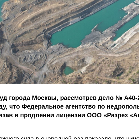
д города Москвы, рассмотрев дело № А40-2
ду, что Федеральное агентство по недропо
казав в продлении лицензии ООО «Разрез «А
жного суда в очередной раз показало, что чин