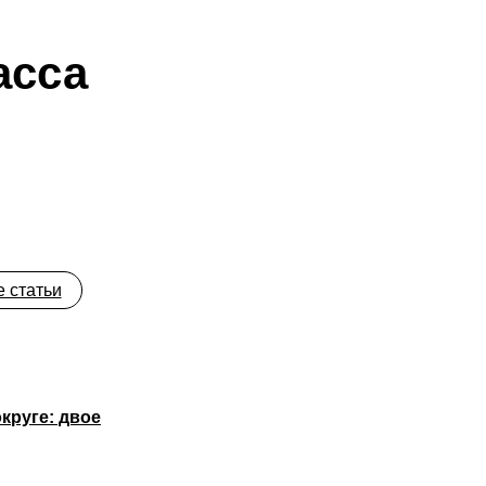
асса
!
 статьи
круге: двое