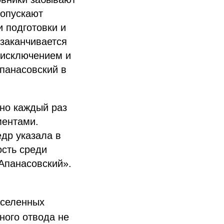
допускают
 подготовки и
 заканчивается
 исключением и
панасовский в
 но каждый раз
ментами.
едр указала в
ость среди
Апанасовский».
аселенных
ного отвода не