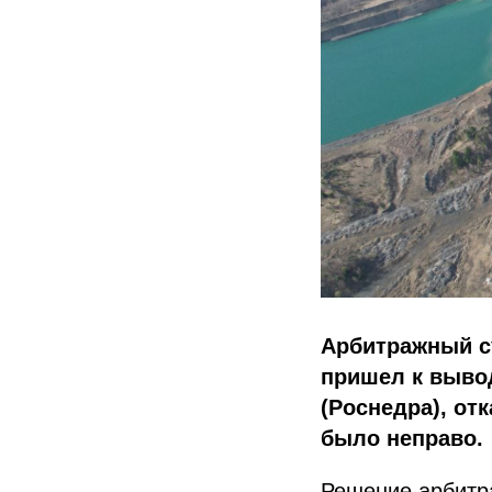
Арбитражный су
пришел к выво
(Роснедра), от
было неправо.
Решение арбитра