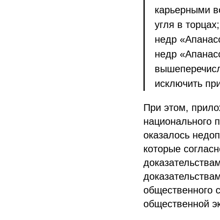
карьерными в
угля в торцах
недр «Апанасо
недр «Апанасо
вышеперечисл
исключить пр
При этом, прило
национального п
оказалось недоп
которые соглас
доказательствам
доказательствам
общественного с
общественной эк