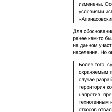
изменены. Ос
условиями исп
«Апанасовский
Для обоснования
ранее кем-то бы
на данном участ
населения. Но о
Более того, с
охраняемым п
случае разра
территория ко
напротив, пр
техногенным и
откосов отва