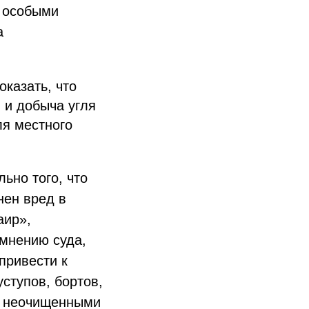
с особыми
а
казать, что
 и добыча угля
ля местного
ьно того, что
нен вред в
аир»,
 мнению суда,
привести к
ступов, бортов,
ги неочищенными