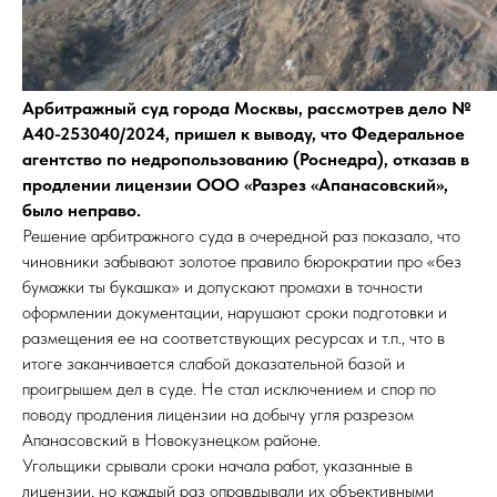
Арбитражный суд города Москвы, рассмотрев дело №
А40-253040/2024, пришел к выводу, что Федеральное
агентство по недропользованию (Роснедра), отказав в
продлении лицензии ООО «Разрез «Апанасовский»,
было неправо.
Решение арбитражного суда в очередной раз показало, что
чиновники забывают золотое правило бюрократии про «без
бумажки ты букашка» и допускают промахи в точности
оформлении документации, нарушают сроки подготовки и
размещения ее на соответствующих ресурсах и т.п., что в
итоге заканчивается слабой доказательной базой и
проигрышем дел в суде. Не стал исключением и спор по
поводу продления лицензии на добычу угля разрезом
Апанасовский в Новокузнецком районе.
Угольщики срывали сроки начала работ, указанные в
лицензии, но каждый раз оправдывали их объективными