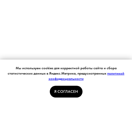
Согласие на обработку персональных данных.
Мы используем cookies для корректной работы сайта и сбора
Ставя отметку "я согласен", я даю свое
статистических данных в Яндекс.Метрика, предусмотренных
политикой
согласие на обработку моих персональных
конфиденциальности
Я СОГЛАСЕН
данных в соответствии с законом №152-ФЗ
«О персональных данных» от 27.07.2006 и
принимаю условия Пользовательского
Я СОГЛАСЕН
соглашения
ГЛАВНАЯ СТРАНИЦА
ПОГОДА В КУЗБАССЕ