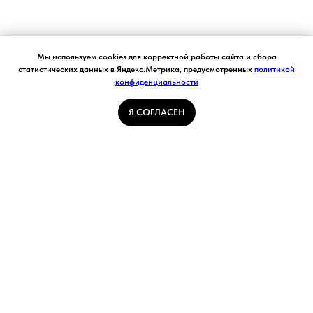
Согласие на обработку персональных данных.
Мы используем cookies для корректной работы сайта и сбора
Ставя отметку "я согласен", я даю свое
статистических данных в Яндекс.Метрика, предусмотренных
политикой
согласие на обработку моих персональных
конфиденциальности
Я СОГЛАСЕН
данных в соответствии с законом №152-ФЗ
«О персональных данных» от 27.07.2006 и
принимаю условия Пользовательского
Я СОГЛАСЕН
соглашения
ГЛАВНАЯ СТРАНИЦА
ПОГОДА В КУЗБАССЕ
НОВОСТИ
АВТОРСКИЕ СТАТЬИ
СВЯЖИТЕСЬ С НАМИ