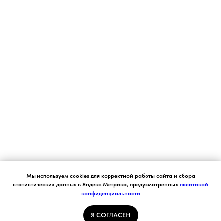
Согласие на обработку персональных данных.
Мы используем cookies для корректной работы сайта и сбора
Ставя отметку "я согласен", я даю свое
статистических данных в Яндекс.Метрика, предусмотренных
политикой
согласие на обработку моих персональных
конфиденциальности
Я СОГЛАСЕН
данных в соответствии с законом №152-ФЗ
«О персональных данных» от 27.07.2006 и
принимаю условия Пользовательского
Я СОГЛАСЕН