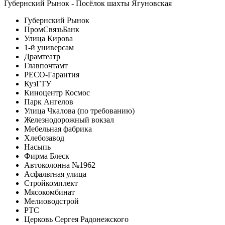
Губернский Рынок - Посёлок шахты Ягуновская
Губернский Рынок
ПромСвязьБанк
Улица Кирова
1-й универсам
Драмтеатр
Главпочтамт
РЕСО-Гарантия
КузГТУ
Киноцентр Космос
Парк Ангелов
Улица Чкалова (по требованию)
Железнодорожный вокзал
Мебельная фабрика
Хлебозавод
Насыпь
Фирма Блеск
Автоколонна №1962
Асфальтная улица
Стройкомплект
Мясокомбинат
Мелиоводстрой
РТС
Церковь Сергея Радонежского