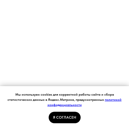
Согласие на обработку персональных данных.
Мы используем cookies для корректной работы сайта и сбора
Ставя отметку "я согласен", я даю свое
статистических данных в Яндекс.Метрика, предусмотренных
политикой
согласие на обработку моих персональных
конфиденциальности
Я СОГЛАСЕН
данных в соответствии с законом №152-ФЗ
«О персональных данных» от 27.07.2006 и
принимаю условия Пользовательского
Я СОГЛАСЕН
соглашения