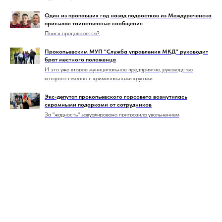
Один из пропавших год назад подростков из Междуреченска
присылал таинственные сообщения
Поиск продолжается?
Прокопьевским МУП "Служба управления МКД" руководит
брат местного положенца
И это уже второе муниципальное предприятие, руководство
которого связано с криминальными кругами
Экс-депутат прокопьевского горсовета возмутилась
скромными подарками от сотрудников
За "жадность" завуалировано пригрозила увольнением